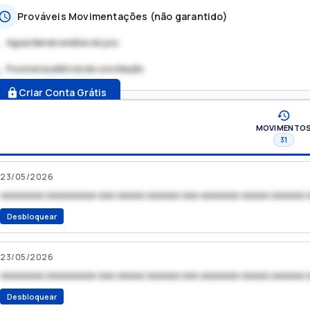
Prováveis Movimentações (não garantido)
Aguardando análise do juiz
Possível audiência de conciliação
.
Criar Conta Grátis
MOVIMENTO
31
23/05/2026
xxxxxxxx xxxxxxxxx xxx xxxxx xxxxxx xxx xxxxxxx xxxxx xxxxxx 
Desbloquear
23/05/2026
xxxxxxxx xxxxxxxxx xxx xxxxx xxxxxx xxx xxxxxxx xxxxx xxxxxx 
Desbloquear