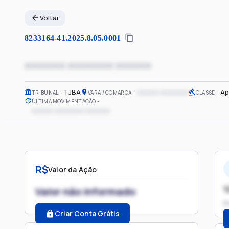
Voltar
8233164-41.2025.8.05.0001
xxxxxxxx xxxxxxxxx xxxxxxx
TJBA
xxxxxx xxxxxxxx
Ap
TRIBUNAL
VARA / COMARCA
CLASSE
ÚLTIMA MOVIMENTAÇÃO
xxxxxx xxxxxxxx xxxxxxx
R$
Valor da Ação
1
Valor não informado
P
Criar Conta Grátis