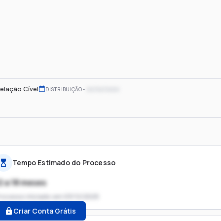
elação Cível
xx/xx/xxxx
DISTRIBUIÇÃO
Tempo Estimado do Processo
2 a 18 meses
rocesso iniciado em
03/12/2025
Criar Conta Grátis