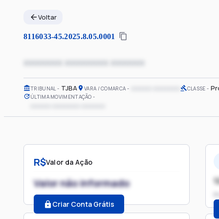
Voltar
8116033-45.2025.8.05.0001
xxxxxxxx xxxxxxxxx xxxxxxx
TJBA
xxxxxx xxxxxxxx
Pr
TRIBUNAL
VARA / COMARCA
CLASSE
ÚLTIMA MOVIMENTAÇÃO
xxxxxx xxxxxxxx xxxxxxx
R$
Valor da Ação
1
Valor não informado
P
Criar Conta Grátis