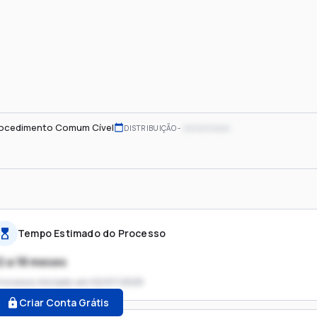
ocedimento Comum Cível
xx/xx/xxxx
DISTRIBUIÇÃO
Tempo Estimado do Processo
2 a 18 meses
rocesso iniciado em
02/07/2025
Criar Conta Grátis