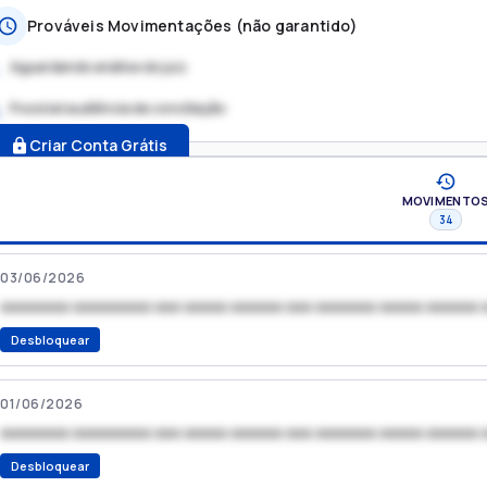
Prováveis Movimentações (não garantido)
Aguardando análise do juiz
Possível audiência de conciliação
.
Criar Conta Grátis
MOVIMENTO
34
03/06/2026
xxxxxxxx xxxxxxxxx xxx xxxxx xxxxxx xxx xxxxxxx xxxxx xxxxxx 
Desbloquear
01/06/2026
xxxxxxxx xxxxxxxxx xxx xxxxx xxxxxx xxx xxxxxxx xxxxx xxxxxx 
Desbloquear