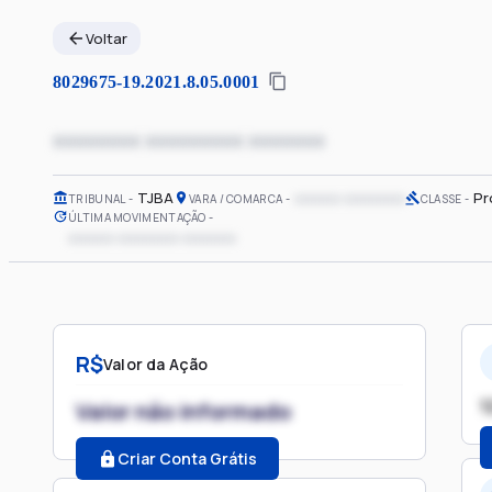
Voltar
8029675-19.2021.8.05.0001
xxxxxxxx xxxxxxxxx xxxxxxx
TJBA
xxxxxx xxxxxxxx
Pr
TRIBUNAL
VARA / COMARCA
CLASSE
ÚLTIMA MOVIMENTAÇÃO
xxxxxx xxxxxxxx xxxxxxx
R$
Valor da Ação
1
Valor não informado
Criar Conta Grátis