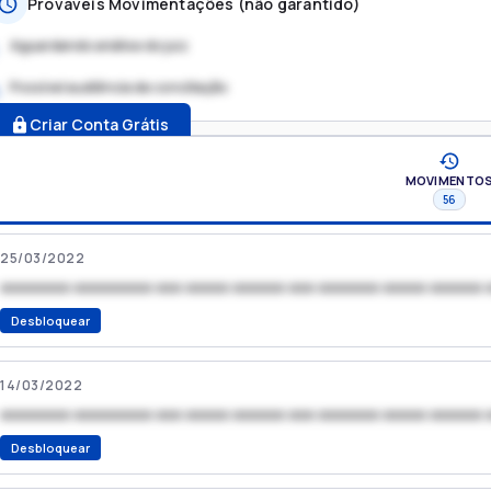
Prováveis Movimentações (não garantido)
Aguardando análise do juiz
Possível audiência de conciliação
.
Criar Conta Grátis
MOVIMENTO
56
25/03/2022
xxxxxxxx xxxxxxxxx xxx xxxxx xxxxxx xxx xxxxxxx xxxxx xxxxxx 
Desbloquear
14/03/2022
xxxxxxxx xxxxxxxxx xxx xxxxx xxxxxx xxx xxxxxxx xxxxx xxxxxx 
Desbloquear