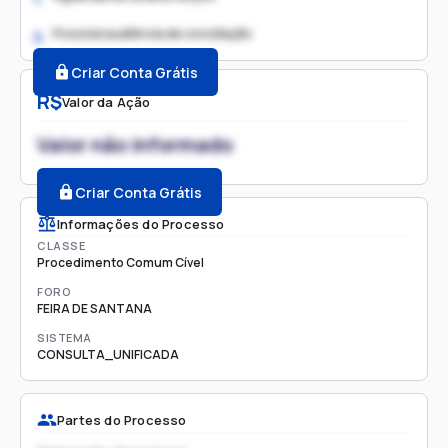
Possível audiência de conciliação
2.
Criar Conta Grátis
R$
Valor da Ação
Valor não informado
Criar Conta Grátis
Informações do Processo
CLASSE
Procedimento Comum Cível
FORO
FEIRA DE SANTANA
SISTEMA
CONSULTA_UNIFICADA
Partes do Processo