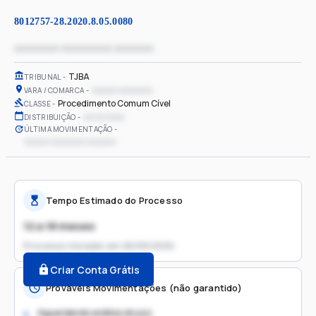
8012757-28.2020.8.05.0080
xxxxxxxx xxxxxxxxx xxxxxxx
TJBA
TRIBUNAL
xxxxxx xxxxxxxx
VARA / COMARCA
Procedimento Comum Cível
CLASSE
xx/xx/xxxx
DISTRIBUIÇÃO
ÚLTIMA MOVIMENTAÇÃO
xxxxxx xxxxxxxx xxxxxxx
Tempo Estimado do Processo
12 a 18 meses
Processo iniciado em
26/09/2020
Criar Conta Grátis
Prováveis Movimentações (não garantido)
Aguardando análise do juiz
1.