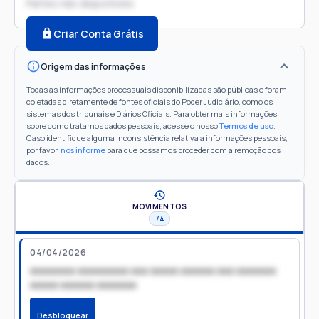
Partes não disponíveis
Criar Conta Grátis
Origem das informações
Todas as informações processuais disponibilizadas são públicas e foram
coletadas diretamente de fontes oficiais do Poder Judiciário, como os
sistemas dos tribunais e Diários Oficiais. Para obter mais informações
sobre como tratamos dados pessoais, acesse o nosso
Termos de uso
.
Caso identifique alguma inconsistência relativa a informações pessoais,
por favor,
nos informe
para que possamos proceder com a remoção dos
dados.
MOVIMENTOS
74
04/04/2026
xxxxxxxx xxxxxxxxx xxx xxxxx xxxxxx xxx xxxxxxx
xxxxx xxxxxx xxxxxxx
Desbloquear