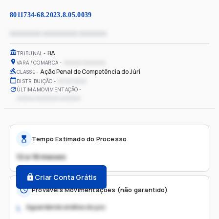
8011734-68.2023.8.05.0039
xxxxxxxx xxxxxxxxx xxxxxxx
BA
TRIBUNAL
xxxxxx xxxxxxxx
VARA / COMARCA
Ação Penal de Competência do Júri
CLASSE
xx/xx/xxxx
DISTRIBUIÇÃO
ÚLTIMA MOVIMENTAÇÃO
xxxxxx xxxxxxxx xxxxxxx
Tempo Estimado do Processo
12 a 18 meses
Criar Conta Grátis
Prováveis Movimentações (não garantido)
Aguardando análise do juiz
1.