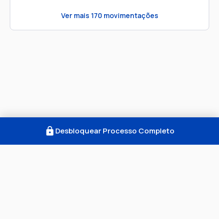
Ver mais
170
movimentações
Desbloquear Processo Completo
Como Funciona
FAQ
Notícias
Termos
Privacidade