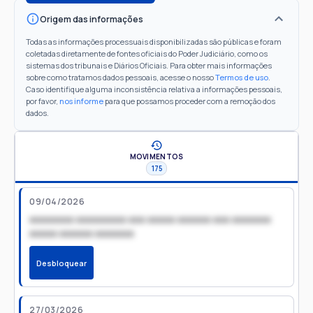
Origem das informações
Todas as informações processuais disponibilizadas são públicas e foram
coletadas diretamente de fontes oficiais do Poder Judiciário, como os
sistemas dos tribunais e Diários Oficiais. Para obter mais informações
sobre como tratamos dados pessoais, acesse o nosso
Termos de uso
.
Caso identifique alguma inconsistência relativa a informações pessoais,
por favor,
nos informe
para que possamos proceder com a remoção dos
dados.
MOVIMENTOS
175
09/04/2026
xxxxxxxx xxxxxxxxx xxx xxxxx xxxxxx xxx xxxxxxx
xxxxx xxxxxx xxxxxxx
Desbloquear
27/03/2026