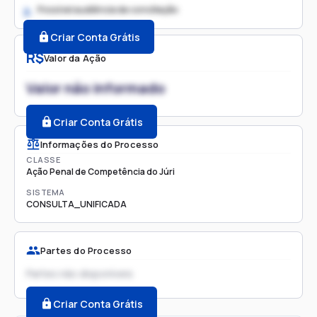
Possível audiência de conciliação
2.
Criar Conta Grátis
R$
Valor da Ação
Valor não informado
Criar Conta Grátis
Informações do Processo
CLASSE
Ação Penal de Competência do Júri
SISTEMA
CONSULTA_UNIFICADA
Partes do Processo
Partes não disponíveis
Criar Conta Grátis