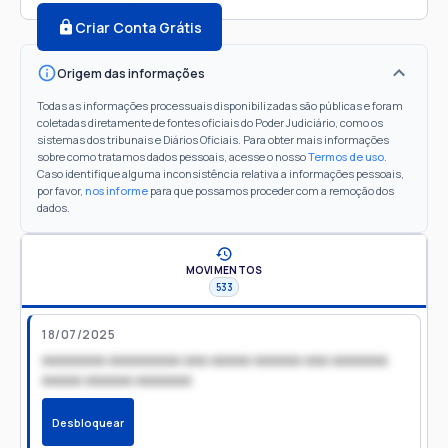
Criar Conta Grátis
Origem das informações
Todas as informações processuais disponibilizadas são públicas e foram
coletadas diretamente de fontes oficiais do Poder Judiciário, como os
sistemas dos tribunais e Diários Oficiais. Para obter mais informações
sobre como tratamos dados pessoais, acesse o nosso
Termos de uso
.
Caso identifique alguma inconsistência relativa a informações pessoais,
por favor,
nos informe
para que possamos proceder com a remoção dos
dados.
MOVIMENTOS
533
18/07/2025
xxxxxxxx xxxxxxxxx xxx xxxxx xxxxxx xxx xxxxxxx
xxxxx xxxxxx xxxxxxx
Desbloquear