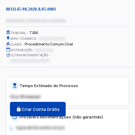
8011145-98.2020.8.05.0001
xxxxxxxx xxxxxxxxx xxxxxxx
TJBA
TRIBUNAL
xxxxxx xxxxxxxx
VARA / COMARCA
Procedimento Comum Cível
CLASSE
xx/xx/xxxx
DISTRIBUIÇÃO
ÚLTIMA MOVIMENTAÇÃO
xxxxxx xxxxxxxx xxxxxxx
Tempo Estimado do Processo
12 a 18 meses
Criar Conta Grátis
Prováveis Movimentações (não garantido)
Aguardando análise do juiz
1.