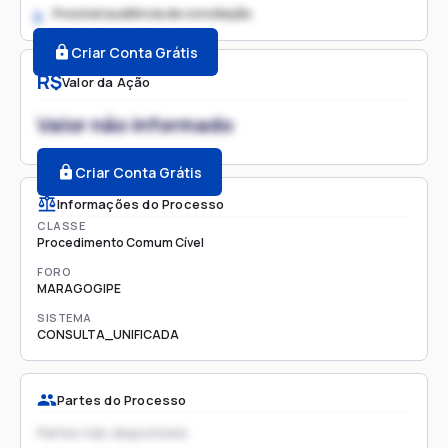
Possível audiência de conciliação
2.
Criar Conta Grátis
R$
Valor da Ação
Valor não informado
Criar Conta Grátis
Informações do Processo
CLASSE
Procedimento Comum Cível
FORO
MARAGOGIPE
SISTEMA
CONSULTA_UNIFICADA
Partes do Processo
Partes não disponíveis