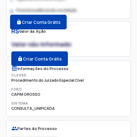
Possível audiência de conciliação
2.
Criar Conta Grátis
R$
Valor da Ação
Valor não informado
Criar Conta Grátis
Informações do Processo
CLASSE
Procedimento do Juizado Especial Cível
FORO
CAPIM GROSSO
SISTEMA
CONSULTA_UNIFICADA
Partes do Processo