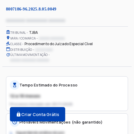
8007186-96.2025.8.05.0049
xxxxxxxx xxxxxxxxx xxxxxxx
TJBA
TRIBUNAL
xxxxxx xxxxxxxx
VARA / COMARCA
Procedimento do Juizado Especial Cível
CLASSE
xx/xx/xxxx
DISTRIBUIÇÃO
ÚLTIMA MOVIMENTAÇÃO
xxxxxx xxxxxxxx xxxxxxx
Tempo Estimado do Processo
12 a 18 meses
Processo iniciado em
25/11/2025
Criar Conta Grátis
Prováveis Movimentações (não garantido)
Aguardando análise do juiz
1.