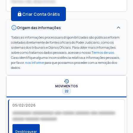
Partes não disponíveis
Criar Conta Grátis
Origem das informações
Todas as informações processuais disponibilizadas são públicas e foram
coletadas diretamente de fontes oficiais do Poder Judiciário, como os
sistemas dos tribunais e Diários Oficiais. Para obter mais informações
sobre como tratamos dados pessoais, acesse o nosso
Termos de uso
.
Caso identifique alguma inconsistência relativa a informações pessoais,
por favor,
nos informe
para que possamos proceder com a remoção dos
dados.
MOVIMENTOS
22
05/02/2026
xxxxxxxx xxxxxxxxx xxx xxxxx xxxxxx xxx xxxxxxx
xxxxx xxxxxx xxxxxxx
Desbloquear