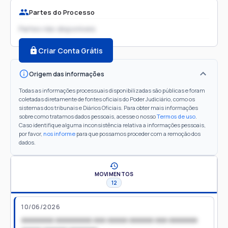
Partes do Processo
Partes não disponíveis
Criar Conta Grátis
Origem das informações
Todas as informações processuais disponibilizadas são públicas e foram
coletadas diretamente de fontes oficiais do Poder Judiciário, como os
sistemas dos tribunais e Diários Oficiais. Para obter mais informações
sobre como tratamos dados pessoais, acesse o nosso
Termos de uso
.
Caso identifique alguma inconsistência relativa a informações pessoais,
por favor,
nos informe
para que possamos proceder com a remoção dos
dados.
MOVIMENTOS
12
10/06/2026
xxxxxxxx xxxxxxxxx xxx xxxxx xxxxxx xxx xxxxxxx