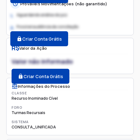
Prováveis Movimentações (não garantido)
Aguardando análise do juiz
1.
Possível audiência de conciliação
2.
Criar Conta Grátis
R$
Valor da Ação
Valor não informado
Criar Conta Grátis
Informações do Processo
CLASSE
Recurso Inominado Cível
FORO
Turmas Recursais
SISTEMA
CONSULTA_UNIFICADA