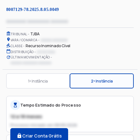
8007129-78.2025.8.05.0049
xxxxxxxx xxxxxxxxx xxxxxxx
TJBA
TRIBUNAL
xxxxxx xxxxxxxx
VARA / COMARCA
Recurso Inominado Cível
CLASSE
xx/xx/xxxx
DISTRIBUIÇÃO
ÚLTIMA MOVIMENTAÇÃO
xxxxxx xxxxxxxx xxxxxxx
1ª Instância
2ª Instância
Tempo Estimado do Processo
12 a 18 meses
Processo iniciado em
08/05/2026
Criar Conta Grátis