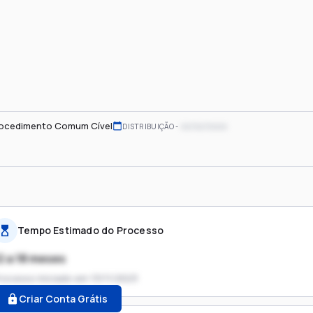
ocedimento Comum Cível
xx/xx/xxxx
DISTRIBUIÇÃO
Tempo Estimado do Processo
2 a 18 meses
rocesso iniciado em
13/11/2023
Criar Conta Grátis