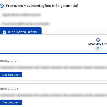
Prováveis Movimentações (não garantido)
Aguardando análise do juiz
Possível audiência de conciliação
.
Criar Conta Grátis
MOVIMENTO
50
05/04/2026
xxxxxxxx xxxxxxxxx xxx xxxxx xxxxxx xxx xxxxxxx xxxxx xxxxxx 
Desbloquear
05/04/2026
xxxxxxxx xxxxxxxxx xxx xxxxx xxxxxx xxx xxxxxxx xxxxx xxxxxx 
Desbloquear