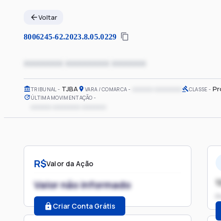
Voltar
8006245-62.2023.8.05.0229
xxxxxxxx xxxxxxxxx xxxxxxx
TJBA
xxxxxx xxxxxxxx
Pr
TRIBUNAL
VARA / COMARCA
CLASSE
ÚLTIMA MOVIMENTAÇÃO
xxxxxx xxxxxxxx xxxxxxx
R$
Valor da Ação
1
Valor não informado
P
Criar Conta Grátis