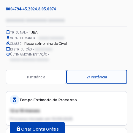
8004794-45.2024.8.05.0074
xxxxxxxx xxxxxxxxx xxxxxxx
TJBA
TRIBUNAL
xxxxxx xxxxxxxx
VARA / COMARCA
Recurso Inominado Cível
CLASSE
xx/xx/xxxx
DISTRIBUIÇÃO
ÚLTIMA MOVIMENTAÇÃO
xxxxxx xxxxxxxx xxxxxxx
1ª Instância
2ª Instância
Tempo Estimado do Processo
12 a 18 meses
Processo iniciado em
15/09/2025
Criar Conta Grátis