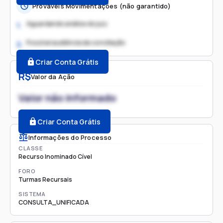
Prováveis Movimentações (não garantido)
Aguardando análise do juiz
1.
Possível audiência de conciliação
2.
Criar Conta Grátis
R$
Valor da Ação
Valor não informado
Criar Conta Grátis
Informações do Processo
CLASSE
Recurso Inominado Cível
FORO
Turmas Recursais
SISTEMA
CONSULTA_UNIFICADA