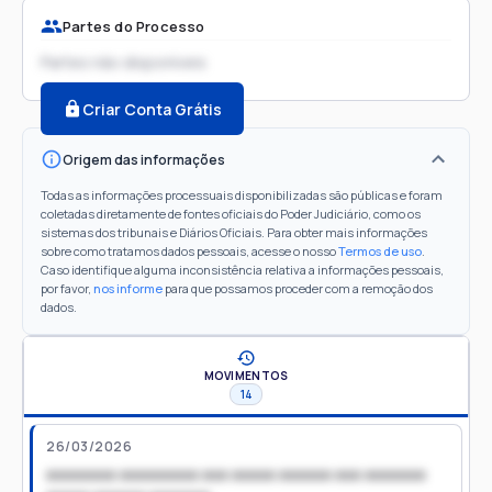
Partes do Processo
Partes não disponíveis
Criar Conta Grátis
Origem das informações
Todas as informações processuais disponibilizadas são públicas e foram
coletadas diretamente de fontes oficiais do Poder Judiciário, como os
sistemas dos tribunais e Diários Oficiais. Para obter mais informações
sobre como tratamos dados pessoais, acesse o nosso
Termos de uso
.
Caso identifique alguma inconsistência relativa a informações pessoais,
por favor,
nos informe
para que possamos proceder com a remoção dos
dados.
MOVIMENTOS
14
26/03/2026
xxxxxxxx xxxxxxxxx xxx xxxxx xxxxxx xxx xxxxxxx