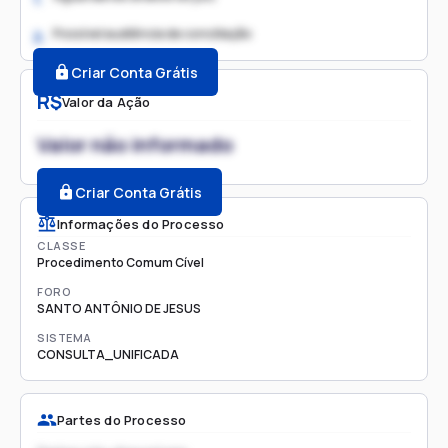
Possível audiência de conciliação
2.
Criar Conta Grátis
R$
Valor da Ação
Valor não informado
Criar Conta Grátis
Informações do Processo
CLASSE
Procedimento Comum Cível
FORO
SANTO ANTÔNIO DE JESUS
SISTEMA
CONSULTA_UNIFICADA
Partes do Processo