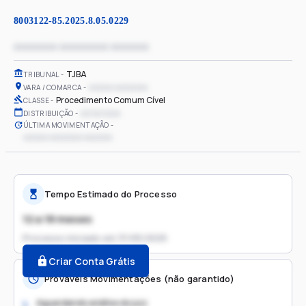
8003122-85.2025.8.05.0229
xxxxxxxx xxxxxxxxx xxxxxxx
TJBA
TRIBUNAL
xxxxxx xxxxxxxx
VARA / COMARCA
Procedimento Comum Cível
CLASSE
xx/xx/xxxx
DISTRIBUIÇÃO
ÚLTIMA MOVIMENTAÇÃO
xxxxxx xxxxxxxx xxxxxxx
Tempo Estimado do Processo
12 a 18 meses
Processo iniciado em
31/05/2025
Criar Conta Grátis
Prováveis Movimentações (não garantido)
Aguardando análise do juiz
1.