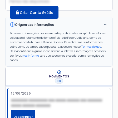
Partes não disponíveis
Criar Conta Grátis
Origem das informações
Todas as informações processuais disponibilizadas são públicas e foram
coletadas diretamente de fontes oficiais do Poder Judiciário, como os
sistemas dos tribunais e Diários Oficiais. Para obter mais informações
sobre como tratamos dados pessoais, acesse o nosso
Termos de uso
.
Caso identifique alguma inconsistência relativa a informações pessoais,
por favor,
nos informe
para que possamos proceder com a remoção dos
dados.
MOVIMENTOS
118
15/06/2026
xxxxxxxx xxxxxxxxx xxx xxxxx xxxxxx xxx xxxxxxx
xxxxx xxxxxx xxxxxxx
Desbloquear