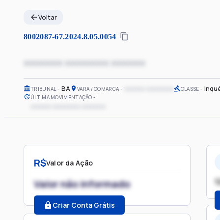
Voltar
8002087-67.2024.8.05.0054
xxxxxxxx xxxxxxxxx xxxxxxx
BA
xxxxxx xxxxxxxx
Inqué
TRIBUNAL
VARA / COMARCA
CLASSE
ÚLTIMA MOVIMENTAÇÃO
xxxxxx xxxxxxxx xxxxxxx
R$
Valor da Ação
1
Valor não informado
Criar Conta Grátis