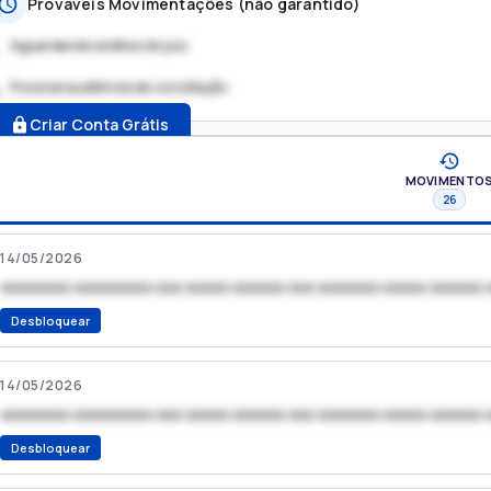
Prováveis Movimentações (não garantido)
Aguardando análise do juiz
Possível audiência de conciliação
.
Criar Conta Grátis
MOVIMENTO
26
14/05/2026
xxxxxxxx xxxxxxxxx xxx xxxxx xxxxxx xxx xxxxxxx xxxxx xxxxxx 
Desbloquear
14/05/2026
xxxxxxxx xxxxxxxxx xxx xxxxx xxxxxx xxx xxxxxxx xxxxx xxxxxx 
Desbloquear