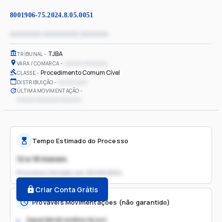
8001906-75.2024.8.05.0051
xxxxxxxx xxxxxxxxx xxxxxxx
TJBA
TRIBUNAL
xxxxxx xxxxxxxx
VARA / COMARCA
Procedimento Comum Cível
CLASSE
xx/xx/xxxx
DISTRIBUIÇÃO
ÚLTIMA MOVIMENTAÇÃO
xxxxxx xxxxxxxx xxxxxxx
Tempo Estimado do Processo
12 a 18 meses
Processo iniciado em
26/09/2024
Criar Conta Grátis
Prováveis Movimentações (não garantido)
Aguardando análise do juiz
1.