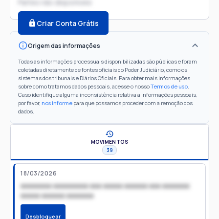
Partes não disponíveis
Criar Conta Grátis
Origem das informações
Todas as informações processuais disponibilizadas são públicas e foram
coletadas diretamente de fontes oficiais do Poder Judiciário, como os
sistemas dos tribunais e Diários Oficiais. Para obter mais informações
sobre como tratamos dados pessoais, acesse o nosso
Termos de uso
.
Caso identifique alguma inconsistência relativa a informações pessoais,
por favor,
nos informe
para que possamos proceder com a remoção dos
dados.
MOVIMENTOS
39
18/03/2026
xxxxxxxx xxxxxxxxx xxx xxxxx xxxxxx xxx xxxxxxx
xxxxx xxxxxx xxxxxxx
Desbloquear