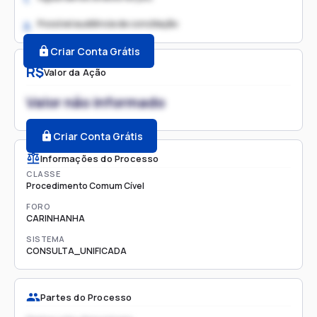
Possível audiência de conciliação
2.
Criar Conta Grátis
R$
Valor da Ação
Valor não informado
Criar Conta Grátis
Informações do Processo
CLASSE
Procedimento Comum Cível
FORO
CARINHANHA
SISTEMA
CONSULTA_UNIFICADA
Partes do Processo