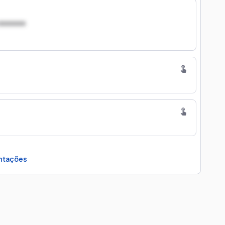
xxxxxxx
ntações