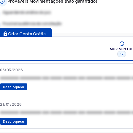
Prováveis Movimentações (não garantido)
Aguardando análise do juiz
Possível audiência de conciliação
.
Criar Conta Grátis
MOVIMENTO
12
05/03/2026
xxxxxxxx xxxxxxxxx xxx xxxxx xxxxxx xxx xxxxxxx xxxxx xxxxxx 
Desbloquear
21/01/2026
xxxxxxxx xxxxxxxxx xxx xxxxx xxxxxx xxx xxxxxxx xxxxx xxxxxx 
Desbloquear