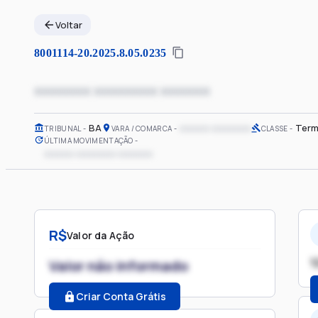
Voltar
8001114-20.2025.8.05.0235
xxxxxxxx xxxxxxxxx xxxxxxx
BA
xxxxxx xxxxxxxx
Term
TRIBUNAL
VARA / COMARCA
CLASSE
ÚLTIMA MOVIMENTAÇÃO
xxxxxx xxxxxxxx xxxxxxx
R$
Valor da Ação
1
Valor não informado
Criar Conta Grátis