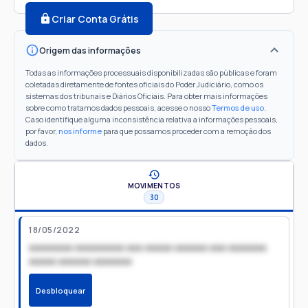
Criar Conta Grátis
Origem das informações
Todas as informações processuais disponibilizadas são públicas e foram
coletadas diretamente de fontes oficiais do Poder Judiciário, como os
sistemas dos tribunais e Diários Oficiais. Para obter mais informações
sobre como tratamos dados pessoais, acesse o nosso
Termos de uso
.
Caso identifique alguma inconsistência relativa a informações pessoais,
por favor,
nos informe
para que possamos proceder com a remoção dos
dados.
MOVIMENTOS
30
18/05/2022
xxxxxxxx xxxxxxxxx xxx xxxxx xxxxxx xxx xxxxxxx
xxxxx xxxxxx xxxxxxx
Desbloquear