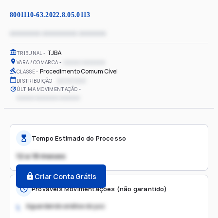
8001110-63.2022.8.05.0113
xxxxxxxx xxxxxxxxx xxxxxxx
TJBA
TRIBUNAL
xxxxxx xxxxxxxx
VARA / COMARCA
Procedimento Comum Cível
CLASSE
xx/xx/xxxx
DISTRIBUIÇÃO
ÚLTIMA MOVIMENTAÇÃO
xxxxxx xxxxxxxx xxxxxxx
Tempo Estimado do Processo
12 a 18 meses
Criar Conta Grátis
Prováveis Movimentações (não garantido)
Aguardando análise do juiz
1.