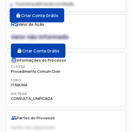
Possível audiência de conciliação
2.
Criar Conta Grátis
R$
Valor da Ação
Valor não informado
Criar Conta Grátis
Informações do Processo
CLASSE
Procedimento Comum Cível
FORO
ITABUNA
SISTEMA
CONSULTA_UNIFICADA
Partes do Processo
Partes não disponíveis