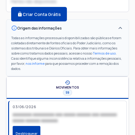
Partes não disponíveis
Criar Conta Grátis
Origem das informações
Todas as informações processuais disponibilizadas são públicas e foram
coletadas diretamente de fontes oficiais do Poder Judiciário, como os
sistemas dos tribunais e Diários Oficiais. Para obter mais informações
sobre como tratamos dados pessoais, acesse o nosso
Termos de uso
.
Caso identifique alguma inconsistência relativa a informações pessoais,
por favor,
nos informe
para que possamos proceder com a remoção dos
dados.
MOVIMENTOS
59
03/06/2026
xxxxxxxx xxxxxxxxx xxx xxxxx xxxxxx xxx xxxxxxx
xxxxx xxxxxx xxxxxxx
Desbloquear