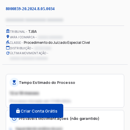
8000859-20.2024.8.05.0034
xxxxxxxx xxxxxxxxx xxxxxxx
TJBA
TRIBUNAL
xxxxxx xxxxxxxx
VARA / COMARCA
Procedimento do Juizado Especial Cível
CLASSE
xx/xx/xxxx
DISTRIBUIÇÃO
ÚLTIMA MOVIMENTAÇÃO
xxxxxx xxxxxxxx xxxxxxx
Tempo Estimado do Processo
12 a 18 meses
Processo iniciado em
17/05/2024
Criar Conta Grátis
Prováveis Movimentações (não garantido)
Aguardando análise do juiz
1.