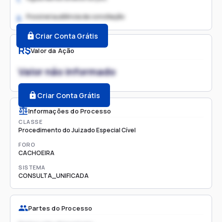
Possível audiência de conciliação
2.
Criar Conta Grátis
R$
Valor da Ação
Valor não informado
Criar Conta Grátis
Informações do Processo
CLASSE
Procedimento do Juizado Especial Cível
FORO
CACHOEIRA
SISTEMA
CONSULTA_UNIFICADA
Partes do Processo