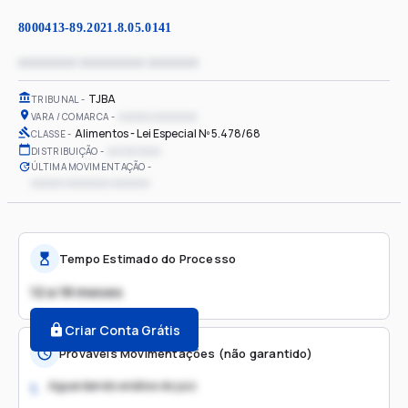
8000413-89.2021.8.05.0141
xxxxxxxx xxxxxxxxx xxxxxxx
TJBA
TRIBUNAL
xxxxxx xxxxxxxx
VARA / COMARCA
Alimentos - Lei Especial Nº 5.478/68
CLASSE
xx/xx/xxxx
DISTRIBUIÇÃO
ÚLTIMA MOVIMENTAÇÃO
xxxxxx xxxxxxxx xxxxxxx
Tempo Estimado do Processo
12 a 18 meses
Criar Conta Grátis
Prováveis Movimentações (não garantido)
Aguardando análise do juiz
1.