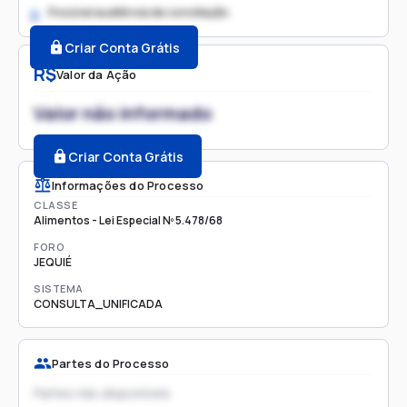
Possível audiência de conciliação
2.
Criar Conta Grátis
R$
Valor da Ação
Valor não informado
Criar Conta Grátis
Informações do Processo
CLASSE
Alimentos - Lei Especial Nº 5.478/68
FORO
JEQUIÉ
SISTEMA
CONSULTA_UNIFICADA
Partes do Processo
Partes não disponíveis