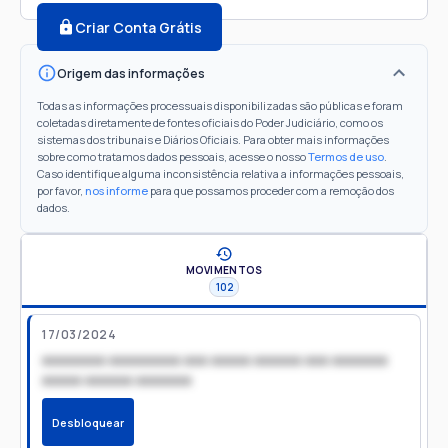
Criar Conta Grátis
Origem das informações
Todas as informações processuais disponibilizadas são públicas e foram
coletadas diretamente de fontes oficiais do Poder Judiciário, como os
sistemas dos tribunais e Diários Oficiais. Para obter mais informações
sobre como tratamos dados pessoais, acesse o nosso
Termos de uso
.
Caso identifique alguma inconsistência relativa a informações pessoais,
por favor,
nos informe
para que possamos proceder com a remoção dos
dados.
MOVIMENTOS
102
17/03/2024
xxxxxxxx xxxxxxxxx xxx xxxxx xxxxxx xxx xxxxxxx
xxxxx xxxxxx xxxxxxx
Desbloquear