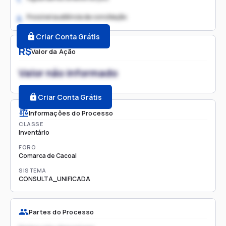
Possível audiência de conciliação
2.
Criar Conta Grátis
R$
Valor da Ação
Valor não informado
Criar Conta Grátis
Informações do Processo
CLASSE
Inventário
FORO
Comarca de Cacoal
SISTEMA
CONSULTA_UNIFICADA
Partes do Processo