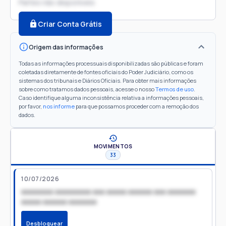
Partes não disponíveis
Criar Conta Grátis
Origem das informações
Todas as informações processuais disponibilizadas são públicas e foram
coletadas diretamente de fontes oficiais do Poder Judiciário, como os
sistemas dos tribunais e Diários Oficiais. Para obter mais informações
sobre como tratamos dados pessoais, acesse o nosso
Termos de uso
.
Caso identifique alguma inconsistência relativa a informações pessoais,
por favor,
nos informe
para que possamos proceder com a remoção dos
dados.
MOVIMENTOS
33
10/07/2026
xxxxxxxx xxxxxxxxx xxx xxxxx xxxxxx xxx xxxxxxx
xxxxx xxxxxx xxxxxxx
Desbloquear