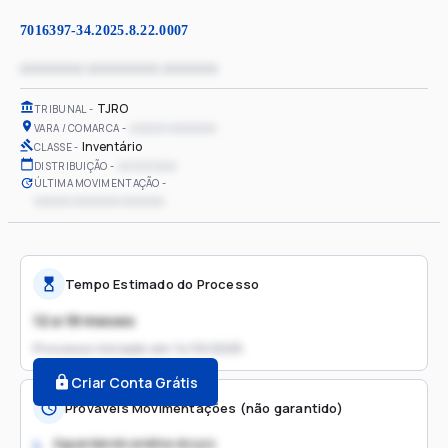
7016397-34.2025.8.22.0007
xxxxxxxx xxxxxxxxx xxxxxxx
TJRO
TRIBUNAL
xxxxxx xxxxxxxx
VARA / COMARCA
Inventário
CLASSE
xx/xx/xxxx
DISTRIBUIÇÃO
ÚLTIMA MOVIMENTAÇÃO
xxxxxx xxxxxxxx xxxxxxx
Tempo Estimado do Processo
12 a 18 meses
Processo iniciado em
14/10/2025
Criar Conta Grátis
Prováveis Movimentações (não garantido)
Aguardando análise do juiz
1.