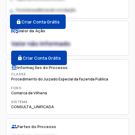
Possível audiência de conciliação
2.
Criar Conta Grátis
R$
Valor da Ação
Valor não informado
Criar Conta Grátis
Informações do Processo
CLASSE
Procedimento do Juizado Especial da Fazenda Pública
FORO
Comarca de Vilhena
SISTEMA
CONSULTA_UNIFICADA
Partes do Processo