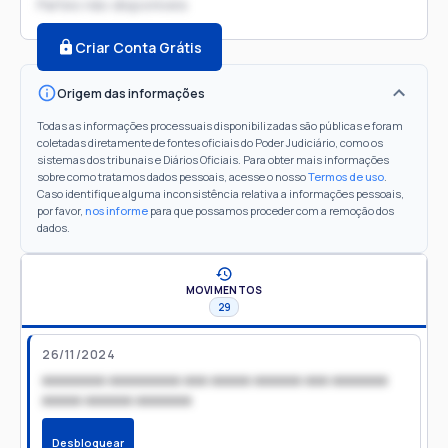
Partes não disponíveis
Criar Conta Grátis
Origem das informações
Todas as informações processuais disponibilizadas são públicas e foram
coletadas diretamente de fontes oficiais do Poder Judiciário, como os
sistemas dos tribunais e Diários Oficiais. Para obter mais informações
sobre como tratamos dados pessoais, acesse o nosso
Termos de uso
.
Caso identifique alguma inconsistência relativa a informações pessoais,
por favor,
nos informe
para que possamos proceder com a remoção dos
dados.
MOVIMENTOS
29
26/11/2024
xxxxxxxx xxxxxxxxx xxx xxxxx xxxxxx xxx xxxxxxx
xxxxx xxxxxx xxxxxxx
Desbloquear