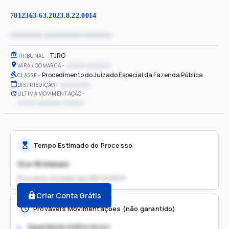
7012363-63.2023.8.22.0014
xxxxxxxx xxxxxxxxx xxxxxxx
TJRO
TRIBUNAL
xxxxxx xxxxxxxx
VARA / COMARCA
Procedimento do Juizado Especial da Fazenda Pública
CLASSE
xx/xx/xxxx
DISTRIBUIÇÃO
ÚLTIMA MOVIMENTAÇÃO
xxxxxx xxxxxxxx xxxxxxx
Tempo Estimado do Processo
12 a 18 meses
Processo iniciado em
08/12/2023
Criar Conta Grátis
Prováveis Movimentações (não garantido)
Aguardando análise do juiz
1.