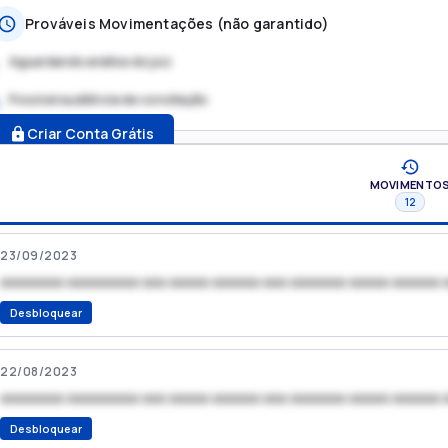
Prováveis Movimentações (não garantido)
Aguardando análise do juiz
Possível audiência de conciliação
.
Criar Conta Grátis
MOVIMENTO
12
23/09/2023
xxxxxxxx xxxxxxxxx xxx xxxxx xxxxxx xxx xxxxxxx xxxxx xxxxxx 
Desbloquear
22/08/2023
xxxxxxxx xxxxxxxxx xxx xxxxx xxxxxx xxx xxxxxxx xxxxx xxxxxx 
Desbloquear