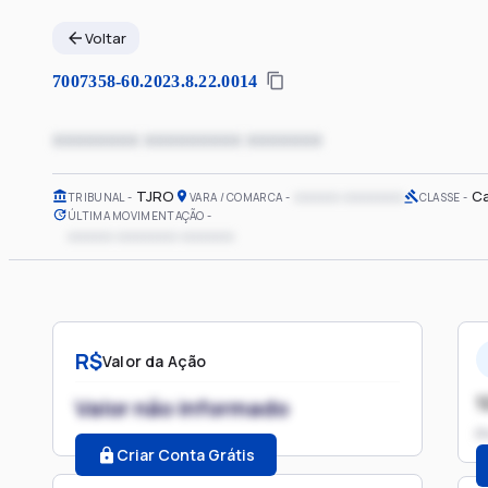
Voltar
7007358-60.2023.8.22.0014
xxxxxxxx xxxxxxxxx xxxxxxx
TJRO
xxxxxx xxxxxxxx
Ca
TRIBUNAL
VARA / COMARCA
CLASSE
ÚLTIMA MOVIMENTAÇÃO
xxxxxx xxxxxxxx xxxxxxx
R$
Valor da Ação
1
Valor não informado
P
Criar Conta Grátis