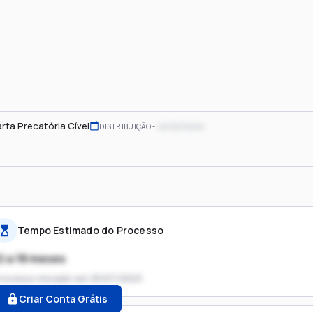
rta Precatória Cível
xx/xx/xxxx
DISTRIBUIÇÃO
Tempo Estimado do Processo
2 a 18 meses
rocesso iniciado em
25/07/2023
Criar Conta Grátis