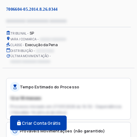
7006604-05.2014.8.26.0344
xxxxxxxx xxxxxxxxx xxxxxxx
SP
TRIBUNAL
xxxxxx xxxxxxxx
VARA / COMARCA
Execução da Pena
CLASSE
xx/xx/xxxx
DISTRIBUIÇÃO
ÚLTIMA MOVIMENTAÇÃO
xxxxxx xxxxxxxx xxxxxxx
Tempo Estimado do Processo
12 a 18 meses
Processo iniciado em
27/03/2026 às 16:32 - Dependência
(7004866-79.2014.8.26.0344)
Criar Conta Grátis
Prováveis Movimentações (não garantido)