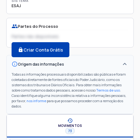
SISTEMA
ESAJ
Partes do Processo
Partes não disponíveis
Criar Conta Grátis
Origem das informações
Todas as informações processuais disponibilizadas são públicas e foram
coletadas diretamente de fontes oficiais do Poder Judiciário, como os
sistemas dos tribunais e Diários Oficiais. Para obter mais informações
sobre como tratamos dados pessoais, acesse o nosso
Termos de uso
.
Caso identifique alguma inconsistência relativa a informações pessoais,
por favor,
nos informe
para que possamos proceder com a remoção dos
dados.
MOVIMENTOS
73