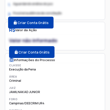
Aguardando análise do juiz
1.
Possível audiência de conciliação
2.
Criar Conta Grátis
R$
Valor da Ação
Valor não informado
Criar Conta Grátis
Informações do Processo
CLASSE
Execução da Pena
ÁREA
Criminal
JUIZ
JAMIL NAKAD JUNIOR
FORO
Campinas/DEECRIM UR4