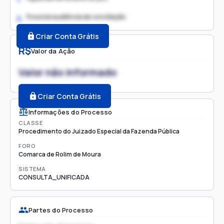
Possível audiência de conciliação
2.
Criar Conta Grátis
R$
Valor da Ação
Valor não informado
Criar Conta Grátis
Informações do Processo
CLASSE
Procedimento do Juizado Especial da Fazenda Pública
FORO
Comarca de Rolim de Moura
SISTEMA
CONSULTA_UNIFICADA
Partes do Processo