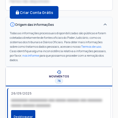
Partes não disponíveis
Criar Conta Grátis
Origem das informações
Todas as informações processuais disponibilizadas são públicas e foram
coletadas diretamente de fontes oficiais do Poder Judiciário, como os
sistemas dos tribunais e Diários Oficiais. Para obter mais informações
sobre como tratamos dados pessoais, acesse o nosso
Termos de uso
.
Caso identifique alguma inconsistência relativa a informações pessoais,
por favor,
nos informe
para que possamos proceder com a remoção dos
dados.
MOVIMENTOS
76
26/09/2025
xxxxxxxx xxxxxxxxx xxx xxxxx xxxxxx xxx xxxxxxx
xxxxx xxxxxx xxxxxxx
Desbloquear