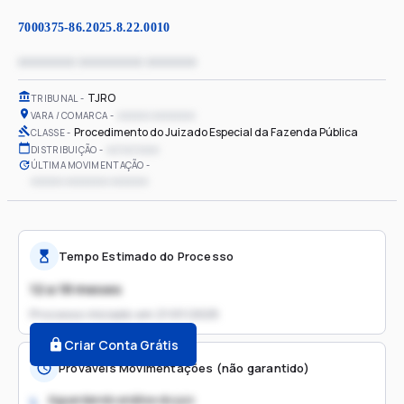
7000375-86.2025.8.22.0010
xxxxxxxx xxxxxxxxx xxxxxxx
TJRO
TRIBUNAL
xxxxxx xxxxxxxx
VARA / COMARCA
Procedimento do Juizado Especial da Fazenda Pública
CLASSE
xx/xx/xxxx
DISTRIBUIÇÃO
ÚLTIMA MOVIMENTAÇÃO
xxxxxx xxxxxxxx xxxxxxx
Tempo Estimado do Processo
12 a 18 meses
Processo iniciado em
21/01/2025
Criar Conta Grátis
Prováveis Movimentações (não garantido)
Aguardando análise do juiz
1.