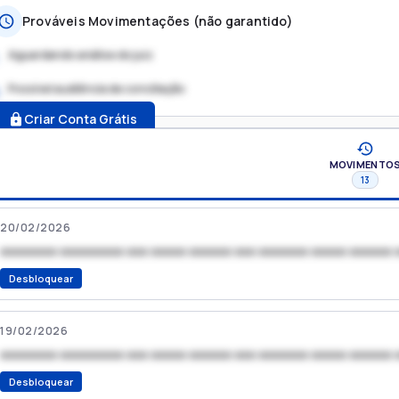
Prováveis Movimentações (não garantido)
Aguardando análise do juiz
Possível audiência de conciliação
.
Criar Conta Grátis
MOVIMENTO
13
20/02/2026
xxxxxxxx xxxxxxxxx xxx xxxxx xxxxxx xxx xxxxxxx xxxxx xxxxxx 
Desbloquear
19/02/2026
xxxxxxxx xxxxxxxxx xxx xxxxx xxxxxx xxx xxxxxxx xxxxx xxxxxx 
Desbloquear