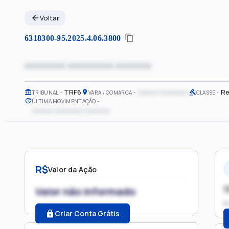
Voltar
6318300-95.2025.4.06.3800
xxxxxxxx xxxxxxxxx xxxxxxx
TRF6
xxxxxx xxxxxxxx
Re
TRIBUNAL
VARA / COMARCA
CLASSE
ÚLTIMA MOVIMENTAÇÃO
xxxxxx xxxxxxxx xxxxxxx
R$
Valor da Ação
1
Valor não informado
P
Criar Conta Grátis