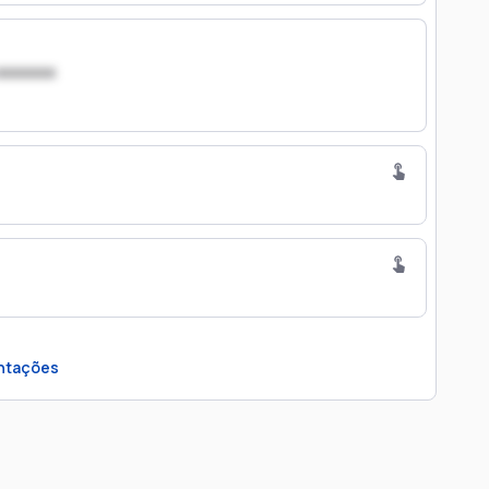
xxxxxxx
ntações