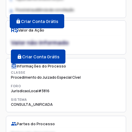
Possível audiência de conciliação
2.
Criar Conta Grátis
R$
Valor da Ação
Valor não informado
Criar Conta Grátis
Informações do Processo
CLASSE
Procedimento do Juizado Especial Cível
FORO
JurisdicaoLocal#3816
SISTEMA
CONSULTA_UNIFICADA
Partes do Processo