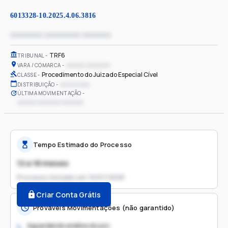
6013328-10.2025.4.06.3816
xxxxxxxx xxxxxxxxx xxxxxxx
TRF6
TRIBUNAL
xxxxxx xxxxxxxx
VARA / COMARCA
Procedimento do Juizado Especial Cível
CLASSE
xx/xx/xxxx
DISTRIBUIÇÃO
ÚLTIMA MOVIMENTAÇÃO
xxxxxx xxxxxxxx xxxxxxx
Tempo Estimado do Processo
12 a 18 meses
Processo iniciado em
10/07/2025
Criar Conta Grátis
Prováveis Movimentações (não garantido)
Aguardando análise do juiz
1.