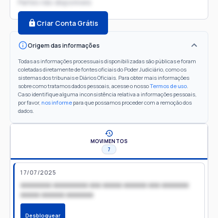
Partes não disponíveis
Criar Conta Grátis
Origem das informações
Todas as informações processuais disponibilizadas são públicas e foram
coletadas diretamente de fontes oficiais do Poder Judiciário, como os
sistemas dos tribunais e Diários Oficiais. Para obter mais informações
sobre como tratamos dados pessoais, acesse o nosso
Termos de uso
.
Caso identifique alguma inconsistência relativa a informações pessoais,
por favor,
nos informe
para que possamos proceder com a remoção dos
dados.
MOVIMENTOS
7
17/07/2025
xxxxxxxx xxxxxxxxx xxx xxxxx xxxxxx xxx xxxxxxx
xxxxx xxxxxx xxxxxxx
Desbloquear