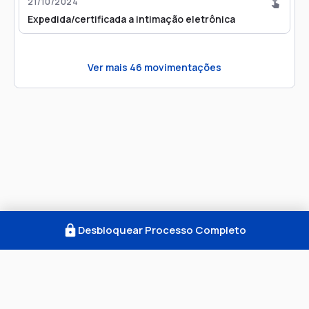
21/10/2024
Expedida/certificada a intimação eletrônica
Ver mais
46
movimentações
Desbloquear Processo Completo
Como Funciona
FAQ
Notícias
Termos
Privacidade