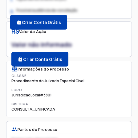
Possível audiência de conciliação
2.
Criar Conta Grátis
R$
Valor da Ação
Valor não informado
Criar Conta Grátis
Informações do Processo
CLASSE
Procedimento do Juizado Especial Cível
FORO
JurisdicaoLocal#3801
SISTEMA
CONSULTA_UNIFICADA
Partes do Processo