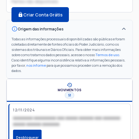
Partes não disponíveis
Criar Conta Grátis
Origem das informações
Todas as informações processuais disponibilizadas são públicas e foram
coletadas diretamente de fontes oficiais do Poder Judiciário, como os
sistemas dos tribunais e Diários Oficiais. Para obter mais informações
sobre como tratamos dados pessoais, acesse o nosso
Termos de uso
.
Caso identifique alguma inconsistência relativa a informações pessoais,
por favor,
nos informe
para que possamos proceder com a remoção dos
dados.
MOVIMENTOS
51
12/11/2024
xxxxxxxx xxxxxxxxx xxx xxxxx xxxxxx xxx xxxxxxx
xxxxx xxxxxx xxxxxxx
Desbloquear