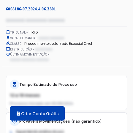
6008186-07.2024.4.06.3801
xxxxxxxx xxxxxxxxx xxxxxxx
TRF6
TRIBUNAL
xxxxxx xxxxxxxx
VARA / COMARCA
Procedimento do Juizado Especial Cível
CLASSE
xx/xx/xxxx
DISTRIBUIÇÃO
ÚLTIMA MOVIMENTAÇÃO
xxxxxx xxxxxxxx xxxxxxx
Tempo Estimado do Processo
12 a 18 meses
Processo iniciado em
05/08/2024
Criar Conta Grátis
Prováveis Movimentações (não garantido)
Aguardando análise do juiz
1.