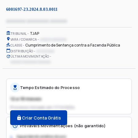
6001697-23.2024.8.03.0011
xxxxxxxx xxxxxxxxx xxxxxxx
TJAP
TRIBUNAL
xxxxxx xxxxxxxx
VARA / COMARCA
Cumprimento de Sentença contra a Fazenda Pública
CLASSE
xx/xx/xxxx
DISTRIBUIÇÃO
ÚLTIMA MOVIMENTAÇÃO
xxxxxx xxxxxxxx xxxxxxx
Tempo Estimado do Processo
12 a 18 meses
Processo iniciado em
17/12/2024
Criar Conta Grátis
Prováveis Movimentações (não garantido)
Aguardando análise do juiz
1.