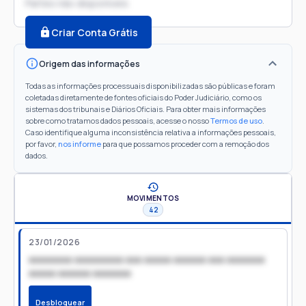
Partes não disponíveis
Criar Conta Grátis
Origem das informações
Todas as informações processuais disponibilizadas são públicas e foram
coletadas diretamente de fontes oficiais do Poder Judiciário, como os
sistemas dos tribunais e Diários Oficiais. Para obter mais informações
sobre como tratamos dados pessoais, acesse o nosso
Termos de uso
.
Caso identifique alguma inconsistência relativa a informações pessoais,
por favor,
nos informe
para que possamos proceder com a remoção dos
dados.
MOVIMENTOS
42
23/01/2026
xxxxxxxx xxxxxxxxx xxx xxxxx xxxxxx xxx xxxxxxx
xxxxx xxxxxx xxxxxxx
Desbloquear