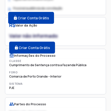
Possível audiência de conciliação
2.
Criar Conta Grátis
R$
Valor da Ação
Valor não informado
Criar Conta Grátis
Informações do Processo
CLASSE
Cumprimento de Sentença contra a Fazenda Pública
FORO
Comarca de Porto Grande - Interior
SISTEMA
PJE
Partes do Processo