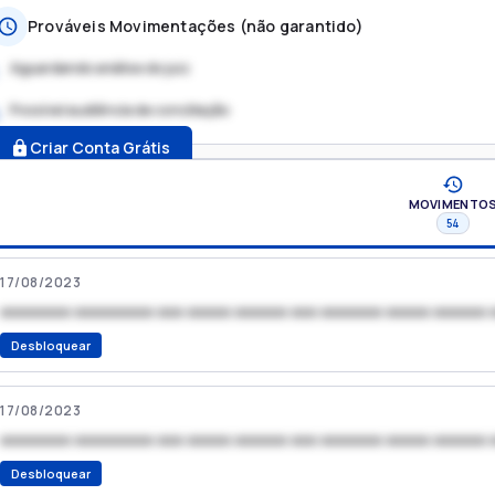
Prováveis Movimentações (não garantido)
Aguardando análise do juiz
Possível audiência de conciliação
.
Criar Conta Grátis
MOVIMENTO
54
17/08/2023
xxxxxxxx xxxxxxxxx xxx xxxxx xxxxxx xxx xxxxxxx xxxxx xxxxxx 
Desbloquear
17/08/2023
xxxxxxxx xxxxxxxxx xxx xxxxx xxxxxx xxx xxxxxxx xxxxx xxxxxx 
Desbloquear