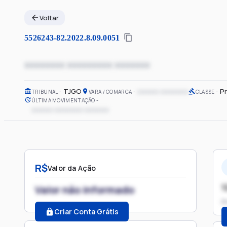
Voltar
5526243-82.2022.8.09.0051
xxxxxxxx xxxxxxxxx xxxxxxx
TJGO
xxxxxx xxxxxxxx
Pr
TRIBUNAL
VARA / COMARCA
CLASSE
ÚLTIMA MOVIMENTAÇÃO
xxxxxx xxxxxxxx xxxxxxx
R$
Valor da Ação
1
Valor não informado
P
Criar Conta Grátis