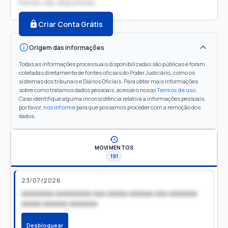
Partes não disponíveis
Criar Conta Grátis
Origem das informações
Todas as informações processuais disponibilizadas são públicas e foram
coletadas diretamente de fontes oficiais do Poder Judiciário, como os
sistemas dos tribunais e Diários Oficiais. Para obter mais informações
sobre como tratamos dados pessoais, acesse o nosso
Termos de uso
.
Caso identifique alguma inconsistência relativa a informações pessoais,
por favor,
nos informe
para que possamos proceder com a remoção dos
dados.
MOVIMENTOS
191
23/07/2026
xxxxxxxx xxxxxxxxx xxx xxxxx xxxxxx xxx xxxxxxx
xxxxx xxxxxx xxxxxxx
Desbloquear