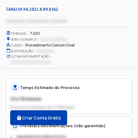
5484219-94.2022.8.09.0162
xxxxxxxx xxxxxxxxx xxxxxxx
TJGO
TRIBUNAL
xxxxxx xxxxxxxx
VARA / COMARCA
Procedimento Comum Cível
CLASSE
xx/xx/xxxx
DISTRIBUIÇÃO
ÚLTIMA MOVIMENTAÇÃO
xxxxxx xxxxxxxx xxxxxxx
Tempo Estimado do Processo
12 a 18 meses
Processo iniciado em
11/08/2022
Criar Conta Grátis
Prováveis Movimentações (não garantido)
Aguardando análise do juiz
1.