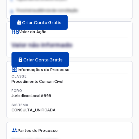
Possível audiência de conciliação
2.
Criar Conta Grátis
R$
Valor da Ação
Valor não informado
Criar Conta Grátis
Informações do Processo
CLASSE
Procedimento Comum Cível
FORO
JurisdicaoLocal#999
SISTEMA
CONSULTA_UNIFICADA
Partes do Processo