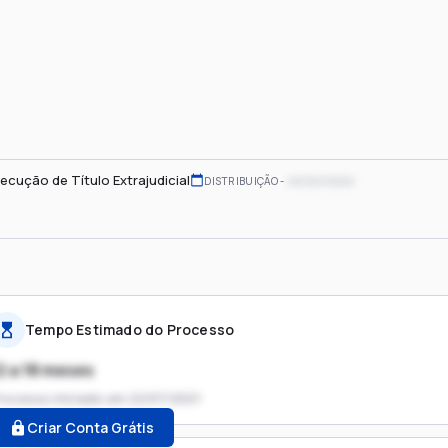
ecução de Título Extrajudicial
xx/xx/xxxx
DISTRIBUIÇÃO
Tempo Estimado do Processo
2 a 18 meses
rocesso iniciado em
22/07/2021
Criar Conta Grátis