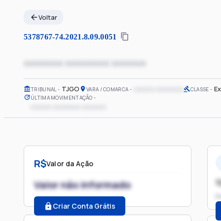
Voltar
5378767-74.2021.8.09.0051
xxxxxxxx xxxxxxxxx xxxxxxx
TJGO
xxxxxx xxxxxxxx
Ex
TRIBUNAL
VARA / COMARCA
CLASSE
ÚLTIMA MOVIMENTAÇÃO
xxxxxx xxxxxxxx xxxxxxx
R$
Valor da Ação
1
Valor não informado
P
Criar Conta Grátis