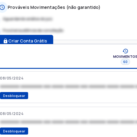
Prováveis Movimentações (não garantido)
Aguardando análise do juiz
Possível audiência de conciliação
.
Criar Conta Grátis
MOVIMENTO
60
08/05/2024
xxxxxxxx xxxxxxxxx xxx xxxxx xxxxxx xxx xxxxxxx xxxxx xxxxxx 
Desbloquear
08/05/2024
xxxxxxxx xxxxxxxxx xxx xxxxx xxxxxx xxx xxxxxxx xxxxx xxxxxx 
Desbloquear