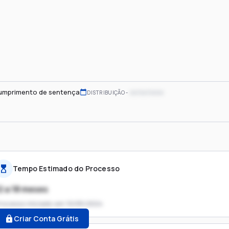
umprimento de sentença
xx/xx/xxxx
DISTRIBUIÇÃO
Tempo Estimado do Processo
2 a 18 meses
rocesso iniciado em
10/05/2024
Criar Conta Grátis