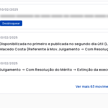
10/02/2025
xxxxxxxx xxxxxxxxx xxx xxxxx xxxxxx xxx xxxxxxx xxxxx xxxxxx 
Desbloquear
10/02/2025
Disponibilizada no primeiro e publicada no segundo dia útil (Lei
Macedo Costa (Referente à Mov. Julgamento -> Com Resoluç
cumprimento da sentença (CNJ:196) - )
10/02/2025
Julgamento -> Com Resolução do Mérito -> Extinção da exe
Ver mais
63
movime