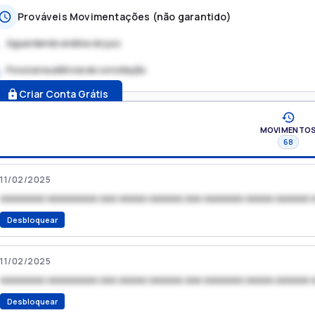
Prováveis Movimentações (não garantido)
Aguardando análise do juiz
Possível audiência de conciliação
.
Criar Conta Grátis
MOVIMENTO
68
11/02/2025
xxxxxxxx xxxxxxxxx xxx xxxxx xxxxxx xxx xxxxxxx xxxxx xxxxxx 
Desbloquear
11/02/2025
xxxxxxxx xxxxxxxxx xxx xxxxx xxxxxx xxx xxxxxxx xxxxx xxxxxx 
Desbloquear