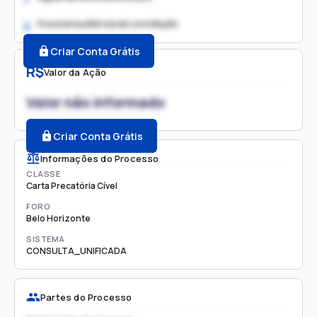
Possível audiência de conciliação
2.
Criar Conta Grátis
R$
Valor da Ação
Valor não informado
Criar Conta Grátis
Informações do Processo
CLASSE
Carta Precatória Cível
FORO
Belo Horizonte
SISTEMA
CONSULTA_UNIFICADA
Partes do Processo