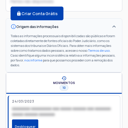
Partes não disponíveis
Criar Conta Grátis
Origem das informações
Todas as informações processuais disponibilizadas são públicas e foram
coletadas diretamente de fontes oficiais do Poder Judiciário, como os
sistemas dos tribunais e Diários Oficiais. Para obter mais informações
sobre como tratamos dados pessoais, acesse o nosso
Termos de uso
.
Caso identifique alguma inconsistência relativa a informações pessoais,
por favor,
nos informe
para que possamos proceder com a remoção dos
dados.
MOVIMENTOS
10
24/03/2023
xxxxxxxx xxxxxxxxx xxx xxxxx xxxxxx xxx xxxxxxx
xxxxx xxxxxx xxxxxxx
Desbloquear