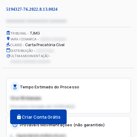
5194327-76.2022.8.13.0024
xxxxxxxx xxxxxxxxx xxxxxxx
TJMG
TRIBUNAL
xxxxxx xxxxxxxx
VARA / COMARCA
Carta Precatória Cível
CLASSE
xx/xx/xxxx
DISTRIBUIÇÃO
ÚLTIMA MOVIMENTAÇÃO
xxxxxx xxxxxxxx xxxxxxx
Tempo Estimado do Processo
12 a 18 meses
Processo iniciado em
12/09/2022
Criar Conta Grátis
Prováveis Movimentações (não garantido)
Aguardando análise do juiz
1.