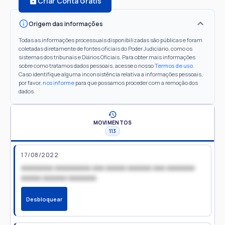
Criar Conta Grátis
Origem das informações
Todas as informações processuais disponibilizadas são públicas e foram
coletadas diretamente de fontes oficiais do Poder Judiciário, como os
sistemas dos tribunais e Diários Oficiais. Para obter mais informações
sobre como tratamos dados pessoais, acesse o nosso
Termos de uso
.
Caso identifique alguma inconsistência relativa a informações pessoais,
por favor,
nos informe
para que possamos proceder com a remoção dos
dados.
MOVIMENTOS
113
17/08/2022
xxxxxxxx xxxxxxxxx xxx xxxxx xxxxxx xxx xxxxxxx
xxxxx xxxxxx xxxxxxx
Desbloquear