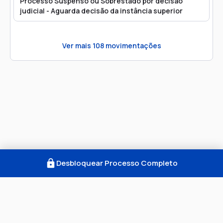
Processo Suspenso ou Sobrestado por decisão
judicial - Aguarda decisão da instância superior
Ver mais
108
movimentações
Desbloquear Processo Completo
Como Funciona
FAQ
Notícias
Termos
Privacidade