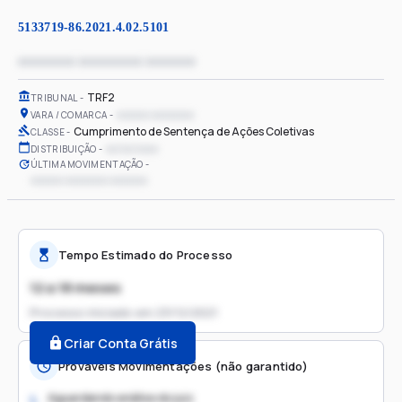
5133719-86.2021.4.02.5101
xxxxxxxx xxxxxxxxx xxxxxxx
TRF2
TRIBUNAL
xxxxxx xxxxxxxx
VARA / COMARCA
Cumprimento de Sentença de Ações Coletivas
CLASSE
xx/xx/xxxx
DISTRIBUIÇÃO
ÚLTIMA MOVIMENTAÇÃO
xxxxxx xxxxxxxx xxxxxxx
Tempo Estimado do Processo
12 a 18 meses
Processo iniciado em
23/12/2021
Criar Conta Grátis
Prováveis Movimentações (não garantido)
Aguardando análise do juiz
1.