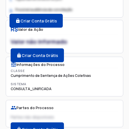
Possível audiência de conciliação
2.
Criar Conta Grátis
R$
Valor da Ação
Valor não informado
Criar Conta Grátis
Informações do Processo
CLASSE
Cumprimento de Sentença de Ações Coletivas
SISTEMA
CONSULTA_UNIFICADA
Partes do Processo
Partes não disponíveis