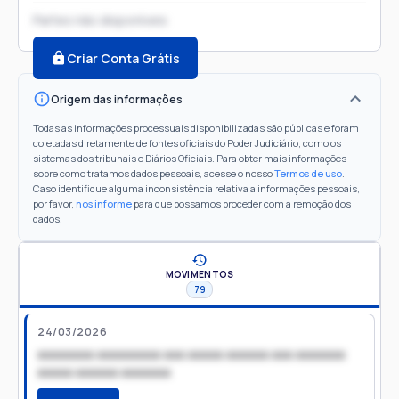
Partes não disponíveis
Criar Conta Grátis
Origem das informações
Todas as informações processuais disponibilizadas são públicas e foram
coletadas diretamente de fontes oficiais do Poder Judiciário, como os
sistemas dos tribunais e Diários Oficiais. Para obter mais informações
sobre como tratamos dados pessoais, acesse o nosso
Termos de uso
.
Caso identifique alguma inconsistência relativa a informações pessoais,
por favor,
nos informe
para que possamos proceder com a remoção dos
dados.
MOVIMENTOS
79
24/03/2026
xxxxxxxx xxxxxxxxx xxx xxxxx xxxxxx xxx xxxxxxx
xxxxx xxxxxx xxxxxxx