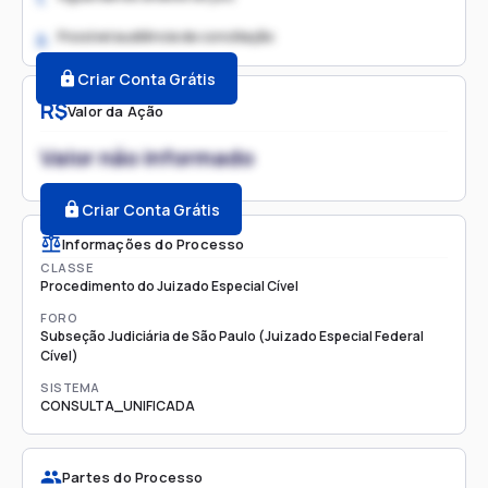
Possível audiência de conciliação
2.
Criar Conta Grátis
R$
Valor da Ação
Valor não informado
Criar Conta Grátis
Informações do Processo
CLASSE
Procedimento do Juizado Especial Cível
FORO
Subseção Judiciária de São Paulo (Juizado Especial Federal
Cível)
SISTEMA
CONSULTA_UNIFICADA
Partes do Processo