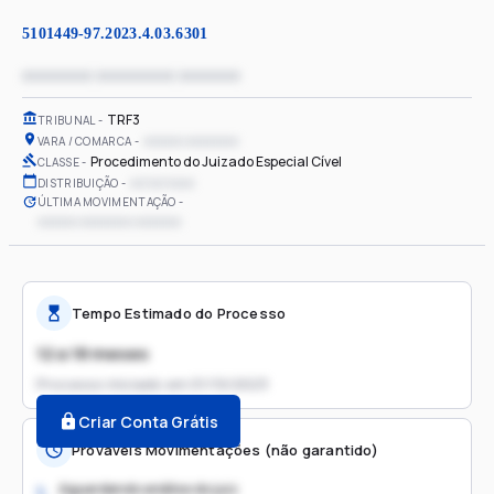
5101449-97.2023.4.03.6301
xxxxxxxx xxxxxxxxx xxxxxxx
TRF3
TRIBUNAL
xxxxxx xxxxxxxx
VARA / COMARCA
Procedimento do Juizado Especial Cível
CLASSE
xx/xx/xxxx
DISTRIBUIÇÃO
ÚLTIMA MOVIMENTAÇÃO
xxxxxx xxxxxxxx xxxxxxx
Tempo Estimado do Processo
12 a 18 meses
Processo iniciado em
01/10/2023
Criar Conta Grátis
Prováveis Movimentações (não garantido)
Aguardando análise do juiz
1.