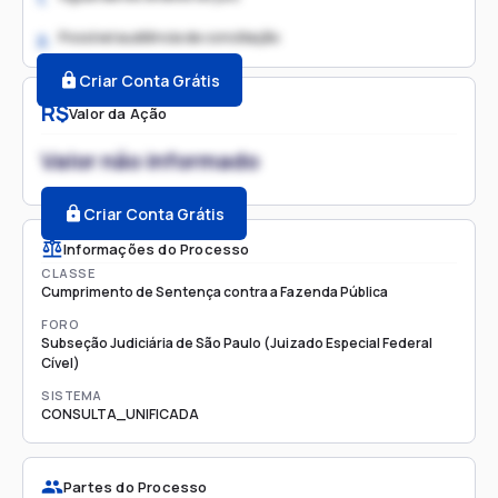
Possível audiência de conciliação
2.
Criar Conta Grátis
R$
Valor da Ação
Valor não informado
Criar Conta Grátis
Informações do Processo
CLASSE
Cumprimento de Sentença contra a Fazenda Pública
FORO
Subseção Judiciária de São Paulo (Juizado Especial Federal
Cível)
SISTEMA
CONSULTA_UNIFICADA
Partes do Processo