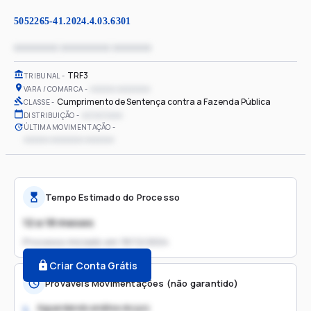
5052265-41.2024.4.03.6301
xxxxxxxx xxxxxxxxx xxxxxxx
TRF3
TRIBUNAL
xxxxxx xxxxxxxx
VARA / COMARCA
Cumprimento de Sentença contra a Fazenda Pública
CLASSE
xx/xx/xxxx
DISTRIBUIÇÃO
ÚLTIMA MOVIMENTAÇÃO
xxxxxx xxxxxxxx xxxxxxx
Tempo Estimado do Processo
12 a 18 meses
Processo iniciado em
18/12/2024
Criar Conta Grátis
Prováveis Movimentações (não garantido)
Aguardando análise do juiz
1.