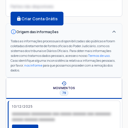
Partes não disponíveis
Criar Conta Grátis
Origem das informações
Todas as informações processuais disponibilizadas são públicas e foram
coletadas diretamente de fontes oficiais do Poder Judiciário, como os
sistemas dos tribunais e Diários Oficiais. Para obter mais informações
sobre como tratamos dados pessoais, acesse o nosso
Termos de uso
.
Caso identifique alguma inconsistência relativa a informações pessoais,
por favor,
nos informe
para que possamos proceder com a remoção dos
dados.
MOVIMENTOS
79
10/12/2025
xxxxxxxx xxxxxxxxx xxx xxxxx xxxxxx xxx xxxxxxx
xxxxx xxxxxx xxxxxxx