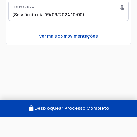
Julgamento -> Com Resolução do Mérito ->
11/09/2024
Provimento - 11/09/2024 13:30:41)
(Sessão do dia 09/09/2024 10:00)
Ver mais
55
movimentações
Desbloquear Processo Completo
Como Funciona
FAQ
Notícias
Termos
Privacidade