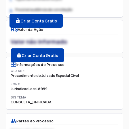
Possível audiência de conciliação
2.
Criar Conta Grátis
R$
Valor da Ação
Valor não informado
Criar Conta Grátis
Informações do Processo
CLASSE
Procedimento do Juizado Especial Cível
FORO
JurisdicaoLocal#999
SISTEMA
CONSULTA_UNIFICADA
Partes do Processo