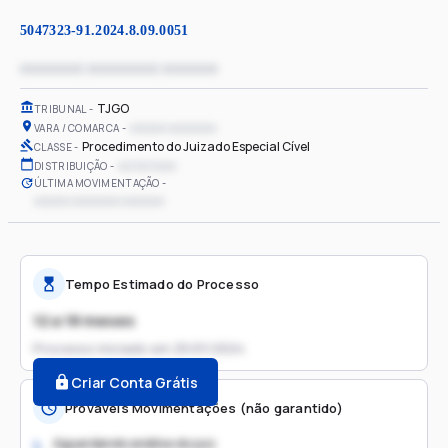
5047323-91.2024.8.09.0051
xxxxxxxx xxxxxxxxx xxxxxxx
TJGO
TRIBUNAL
xxxxxx xxxxxxxx
VARA / COMARCA
Procedimento do Juizado Especial Cível
CLASSE
xx/xx/xxxx
DISTRIBUIÇÃO
ÚLTIMA MOVIMENTAÇÃO
xxxxxx xxxxxxxx xxxxxxx
Tempo Estimado do Processo
12 a 18 meses
Processo iniciado em
25/01/2024
Criar Conta Grátis
Prováveis Movimentações (não garantido)
Aguardando análise do juiz
1.