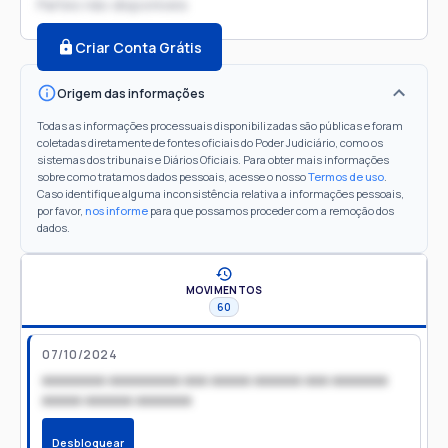
Partes não disponíveis
Criar Conta Grátis
Origem das informações
Todas as informações processuais disponibilizadas são públicas e foram
coletadas diretamente de fontes oficiais do Poder Judiciário, como os
sistemas dos tribunais e Diários Oficiais. Para obter mais informações
sobre como tratamos dados pessoais, acesse o nosso
Termos de uso
.
Caso identifique alguma inconsistência relativa a informações pessoais,
por favor,
nos informe
para que possamos proceder com a remoção dos
dados.
MOVIMENTOS
60
07/10/2024
xxxxxxxx xxxxxxxxx xxx xxxxx xxxxxx xxx xxxxxxx
xxxxx xxxxxx xxxxxxx
Desbloquear