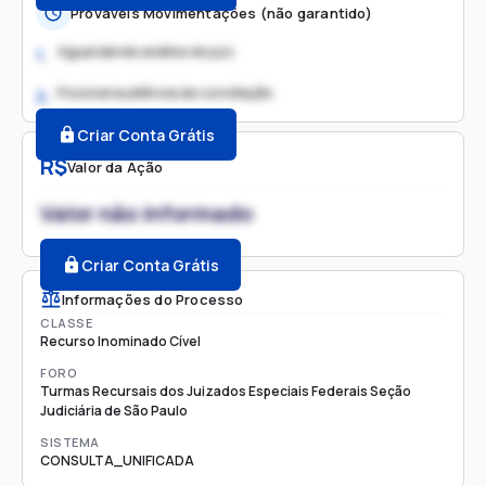
Prováveis Movimentações (não garantido)
Aguardando análise do juiz
1.
Possível audiência de conciliação
2.
Criar Conta Grátis
R$
Valor da Ação
Valor não informado
Criar Conta Grátis
Informações do Processo
CLASSE
Recurso Inominado Cível
FORO
Turmas Recursais dos Juizados Especiais Federais Seção
Judiciária de São Paulo
SISTEMA
CONSULTA_UNIFICADA