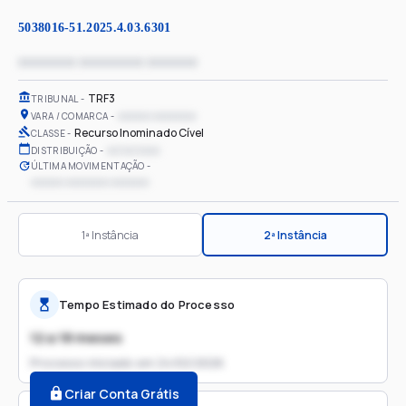
5038016-51.2025.4.03.6301
xxxxxxxx xxxxxxxxx xxxxxxx
TRF3
TRIBUNAL
xxxxxx xxxxxxxx
VARA / COMARCA
Recurso Inominado Cível
CLASSE
xx/xx/xxxx
DISTRIBUIÇÃO
ÚLTIMA MOVIMENTAÇÃO
xxxxxx xxxxxxxx xxxxxxx
1ª Instância
2ª Instância
Tempo Estimado do Processo
12 a 18 meses
Processo iniciado em
24/02/2026
Criar Conta Grátis