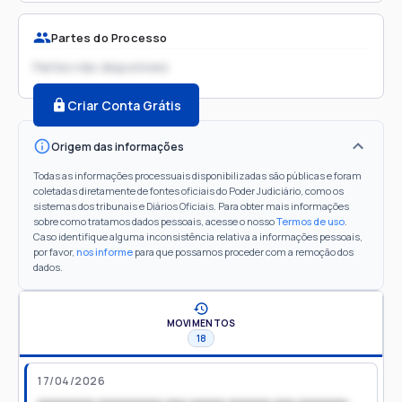
Partes do Processo
Partes não disponíveis
Criar Conta Grátis
Origem das informações
Todas as informações processuais disponibilizadas são públicas e foram
coletadas diretamente de fontes oficiais do Poder Judiciário, como os
sistemas dos tribunais e Diários Oficiais. Para obter mais informações
sobre como tratamos dados pessoais, acesse o nosso
Termos de uso
.
Caso identifique alguma inconsistência relativa a informações pessoais,
por favor,
nos informe
para que possamos proceder com a remoção dos
dados.
MOVIMENTOS
18
17/04/2026