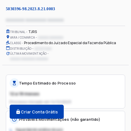
5030396-98.2023.8.21.0003
xxxxxxxx xxxxxxxxx xxxxxxx
TJRS
TRIBUNAL
xxxxxx xxxxxxxx
VARA / COMARCA
Procedimento do Juizado Especial da Fazenda Pública
CLASSE
xx/xx/xxxx
DISTRIBUIÇÃO
ÚLTIMA MOVIMENTAÇÃO
xxxxxx xxxxxxxx xxxxxxx
Tempo Estimado do Processo
12 a 18 meses
Processo iniciado em
14/12/2023
Criar Conta Grátis
Prováveis Movimentações (não garantido)
Aguardando análise do juiz
1.