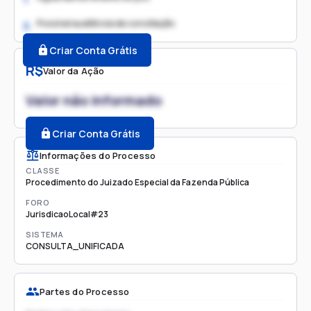
Possível audiência de conciliação
2.
Criar Conta Grátis
R$
Valor da Ação
Valor não informado
Criar Conta Grátis
Informações do Processo
CLASSE
Procedimento do Juizado Especial da Fazenda Pública
FORO
JurisdicaoLocal#23
SISTEMA
CONSULTA_UNIFICADA
Partes do Processo