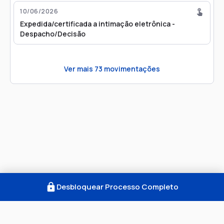
10/06/2026
Expedida/certificada a intimação eletrônica -
Despacho/Decisão
Ver mais
73
movimentações
Desbloquear Processo Completo
Como Funciona
FAQ
Notícias
Termos
Privacidade