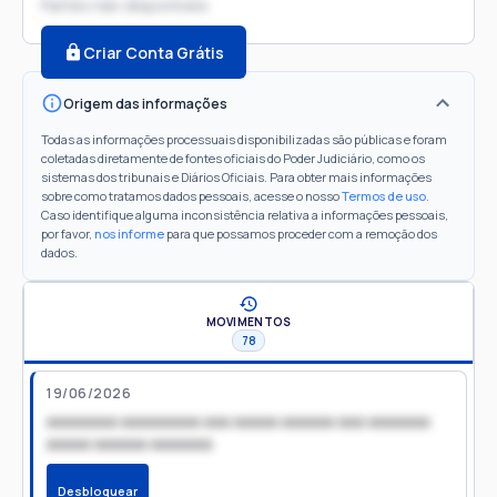
Partes não disponíveis
Criar Conta Grátis
Origem das informações
Todas as informações processuais disponibilizadas são públicas e foram
coletadas diretamente de fontes oficiais do Poder Judiciário, como os
sistemas dos tribunais e Diários Oficiais. Para obter mais informações
sobre como tratamos dados pessoais, acesse o nosso
Termos de uso
.
Caso identifique alguma inconsistência relativa a informações pessoais,
por favor,
nos informe
para que possamos proceder com a remoção dos
dados.
MOVIMENTOS
78
19/06/2026
xxxxxxxx xxxxxxxxx xxx xxxxx xxxxxx xxx xxxxxxx
xxxxx xxxxxx xxxxxxx
Desbloquear