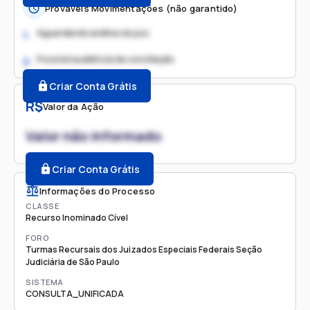
Prováveis Movimentações (não garantido)
Aguardando análise do juiz
1.
Possível audiência de conciliação
2.
Criar Conta Grátis
R$
Valor da Ação
Valor não informado
Criar Conta Grátis
Informações do Processo
CLASSE
Recurso Inominado Cível
FORO
Turmas Recursais dos Juizados Especiais Federais Seção
Judiciária de São Paulo
SISTEMA
CONSULTA_UNIFICADA