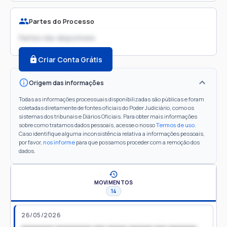
Partes do Processo
Partes não disponíveis
Criar Conta Grátis
Origem das informações
Todas as informações processuais disponibilizadas são públicas e foram
coletadas diretamente de fontes oficiais do Poder Judiciário, como os
sistemas dos tribunais e Diários Oficiais. Para obter mais informações
sobre como tratamos dados pessoais, acesse o nosso
Termos de uso
.
Caso identifique alguma inconsistência relativa a informações pessoais,
por favor,
nos informe
para que possamos proceder com a remoção dos
dados.
MOVIMENTOS
14
26/05/2026