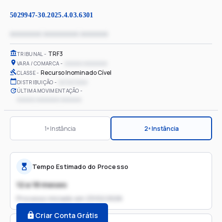
5029947-30.2025.4.03.6301
xxxxxxxx xxxxxxxxx xxxxxxx
TRF3
TRIBUNAL
xxxxxx xxxxxxxx
VARA / COMARCA
Recurso Inominado Cível
CLASSE
xx/xx/xxxx
DISTRIBUIÇÃO
ÚLTIMA MOVIMENTAÇÃO
xxxxxx xxxxxxxx xxxxxxx
1ª Instância
2ª Instância
Tempo Estimado do Processo
12 a 18 meses
Processo iniciado em
23/02/2026
Criar Conta Grátis