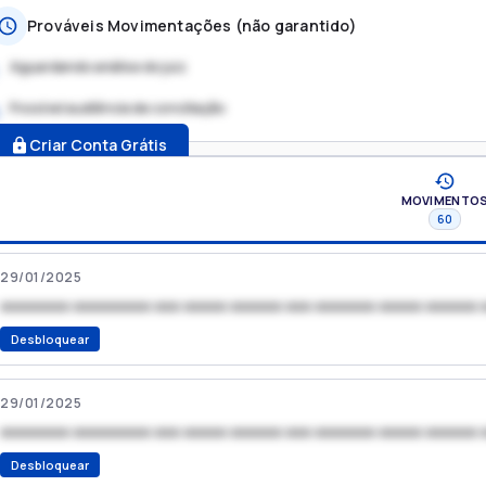
Prováveis Movimentações (não garantido)
Aguardando análise do juiz
Possível audiência de conciliação
.
Criar Conta Grátis
MOVIMENTO
60
29/01/2025
xxxxxxxx xxxxxxxxx xxx xxxxx xxxxxx xxx xxxxxxx xxxxx xxxxxx 
Desbloquear
29/01/2025
xxxxxxxx xxxxxxxxx xxx xxxxx xxxxxx xxx xxxxxxx xxxxx xxxxxx 
Desbloquear