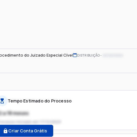
ocedimento do Juizado Especial Cível
xx/xx/xxxx
DISTRIBUIÇÃO
Tempo Estimado do Processo
2 a 18 meses
rocesso iniciado em
17/12/2023
Criar Conta Grátis