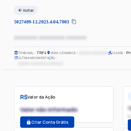
Voltar
5027489-12.2023.4.04.7003
xxxxxxxx xxxxxxxxx xxxxxxx
TRF4
xxxxxx xxxxxxxx
Pr
TRIBUNAL
VARA / COMARCA
CLASSE
ÚLTIMA MOVIMENTAÇÃO
xxxxxx xxxxxxxx xxxxxxx
R$
Valor da Ação
1
Valor não informado
P
Criar Conta Grátis