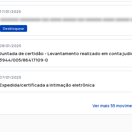
17/01/2025
xxxxxxxx xxxxxxxxx xxx xxxxx xxxxxx xxx xxxxxxx xxxxx xxxxxx 
Desbloquear
08/01/2025
Juntada de certidão - Levantamento realizado em conta judi
3944/005/86417109-0
07/01/2025
Expedida/certificada a intimação eletrônica
Ver mais
55
movime