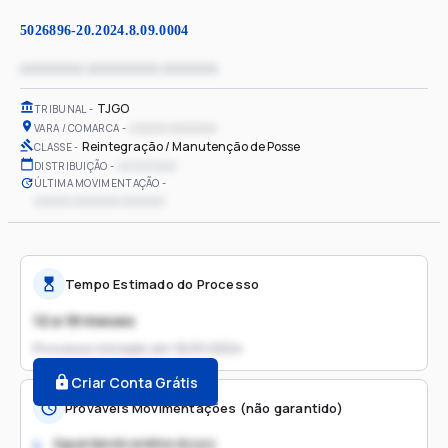
5026896-20.2024.8.09.0004
xxxxxxxx xxxxxxxxx xxxxxxx
TJGO
TRIBUNAL
xxxxxx xxxxxxxx
VARA / COMARCA
Reintegração / Manutenção de Posse
CLASSE
xx/xx/xxxx
DISTRIBUIÇÃO
ÚLTIMA MOVIMENTAÇÃO
xxxxxx xxxxxxxx xxxxxxx
Tempo Estimado do Processo
12 a 18 meses
Processo iniciado em
16/01/2024
Criar Conta Grátis
Prováveis Movimentações (não garantido)
Aguardando análise do juiz
1.