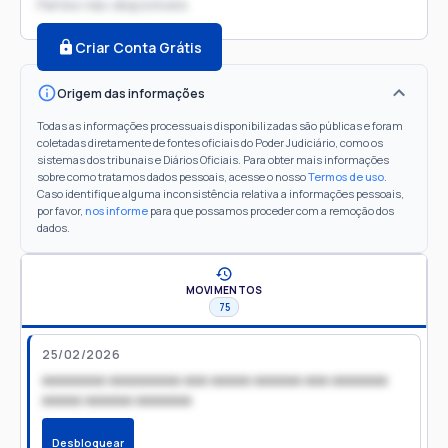
Partes não disponíveis
Criar Conta Grátis
Origem das informações
Todas as informações processuais disponibilizadas são públicas e foram
coletadas diretamente de fontes oficiais do Poder Judiciário, como os
sistemas dos tribunais e Diários Oficiais. Para obter mais informações
sobre como tratamos dados pessoais, acesse o nosso
Termos de uso
.
Caso identifique alguma inconsistência relativa a informações pessoais,
por favor,
nos informe
para que possamos proceder com a remoção dos
dados.
MOVIMENTOS
75
25/02/2026
xxxxxxxx xxxxxxxxx xxx xxxxx xxxxxx xxx xxxxxxx
xxxxx xxxxxx xxxxxxx
Desbloquear