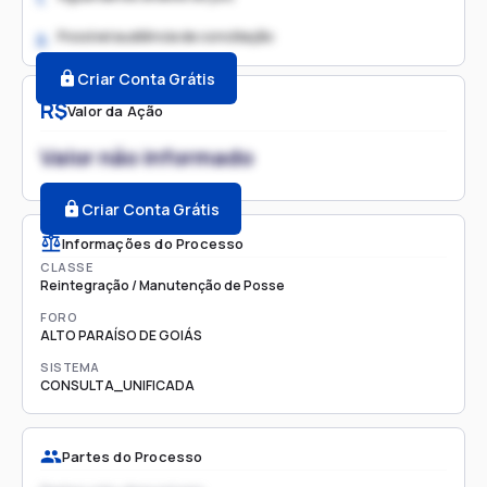
Possível audiência de conciliação
2.
Criar Conta Grátis
R$
Valor da Ação
Valor não informado
Criar Conta Grátis
Informações do Processo
CLASSE
Reintegração / Manutenção de Posse
FORO
ALTO PARAÍSO DE GOIÁS
SISTEMA
CONSULTA_UNIFICADA
Partes do Processo