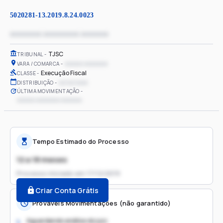
5020281-13.2019.8.24.0023
xxxxxxxx xxxxxxxxx xxxxxxx
TJSC
TRIBUNAL
xxxxxx xxxxxxxx
VARA / COMARCA
Execução Fiscal
CLASSE
xx/xx/xxxx
DISTRIBUIÇÃO
ÚLTIMA MOVIMENTAÇÃO
xxxxxx xxxxxxxx xxxxxxx
Tempo Estimado do Processo
12 a 18 meses
Processo iniciado em
17/12/2019
Criar Conta Grátis
Prováveis Movimentações (não garantido)
Aguardando análise do juiz
1.