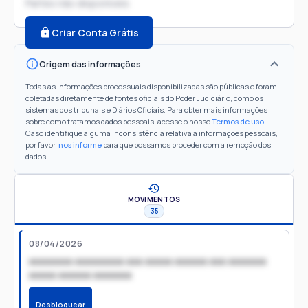
Partes não disponíveis
Criar Conta Grátis
Origem das informações
Todas as informações processuais disponibilizadas são públicas e foram
coletadas diretamente de fontes oficiais do Poder Judiciário, como os
sistemas dos tribunais e Diários Oficiais. Para obter mais informações
sobre como tratamos dados pessoais, acesse o nosso
Termos de uso
.
Caso identifique alguma inconsistência relativa a informações pessoais,
por favor,
nos informe
para que possamos proceder com a remoção dos
dados.
MOVIMENTOS
35
08/04/2026
xxxxxxxx xxxxxxxxx xxx xxxxx xxxxxx xxx xxxxxxx
xxxxx xxxxxx xxxxxxx
Desbloquear