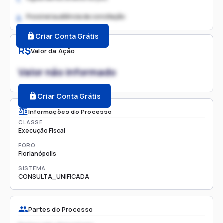
Possível audiência de conciliação
2.
Criar Conta Grátis
R$
Valor da Ação
Valor não informado
Criar Conta Grátis
Informações do Processo
CLASSE
Execução Fiscal
FORO
Florianópolis
SISTEMA
CONSULTA_UNIFICADA
Partes do Processo