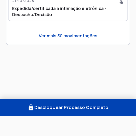
21/10/2025
Expedida/certificada a intimação eletrônica -
Despacho/Decisão
Ver mais
30
movimentações
Desbloquear Processo Completo
Como Funciona
FAQ
Notícias
Termos
Privacidade