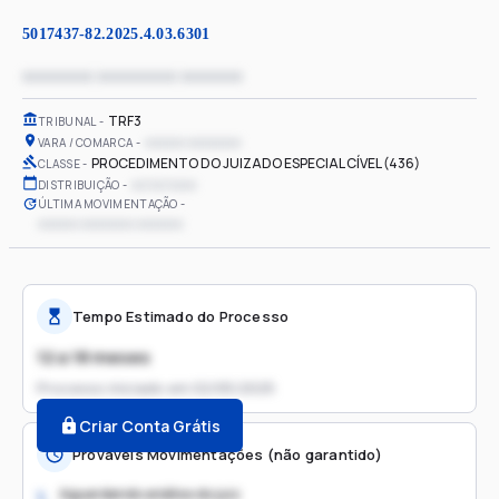
5017437-82.2025.4.03.6301
xxxxxxxx xxxxxxxxx xxxxxxx
TRF3
TRIBUNAL
xxxxxx xxxxxxxx
VARA / COMARCA
PROCEDIMENTO DO JUIZADO ESPECIAL CÍVEL (436)
CLASSE
xx/xx/xxxx
DISTRIBUIÇÃO
ÚLTIMA MOVIMENTAÇÃO
xxxxxx xxxxxxxx xxxxxxx
Tempo Estimado do Processo
12 a 18 meses
Processo iniciado em
02/05/2025
Criar Conta Grátis
Prováveis Movimentações (não garantido)
Aguardando análise do juiz
1.