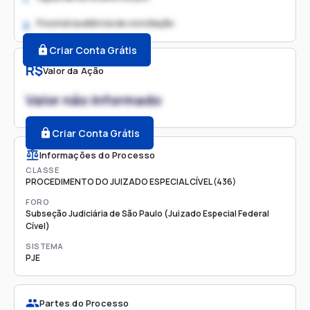
Possível audiência de conciliação
2.
Criar Conta Grátis
R$
Valor da Ação
Valor não informado
Criar Conta Grátis
Informações do Processo
CLASSE
PROCEDIMENTO DO JUIZADO ESPECIAL CÍVEL (436)
FORO
Subseção Judiciária de São Paulo (Juizado Especial Federal
Cível)
SISTEMA
PJE
Partes do Processo