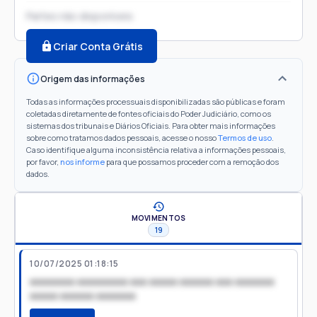
Partes não disponíveis
Criar Conta Grátis
Origem das informações
Todas as informações processuais disponibilizadas são públicas e foram
coletadas diretamente de fontes oficiais do Poder Judiciário, como os
sistemas dos tribunais e Diários Oficiais. Para obter mais informações
sobre como tratamos dados pessoais, acesse o nosso
Termos de uso
.
Caso identifique alguma inconsistência relativa a informações pessoais,
por favor,
nos informe
para que possamos proceder com a remoção dos
dados.
MOVIMENTOS
19
10/07/2025 01:18:15
xxxxxxxx xxxxxxxxx xxx xxxxx xxxxxx xxx xxxxxxx
xxxxx xxxxxx xxxxxxx