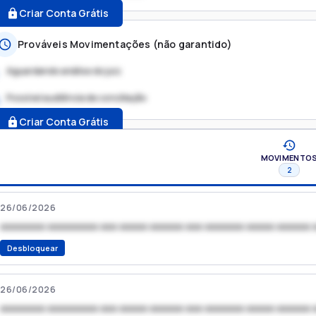
Criar Conta Grátis
Prováveis Movimentações (não garantido)
Aguardando análise do juiz
Possível audiência de conciliação
.
Criar Conta Grátis
MOVIMENTO
2
26/06/2026
xxxxxxxx xxxxxxxxx xxx xxxxx xxxxxx xxx xxxxxxx xxxxx xxxxxx 
Desbloquear
26/06/2026
xxxxxxxx xxxxxxxxx xxx xxxxx xxxxxx xxx xxxxxxx xxxxx xxxxxx 