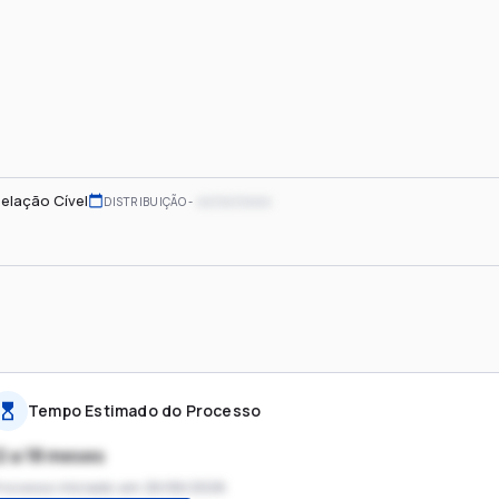
elação Cível
xx/xx/xxxx
DISTRIBUIÇÃO
Tempo Estimado do Processo
2 a 18 meses
rocesso iniciado em
26/06/2026