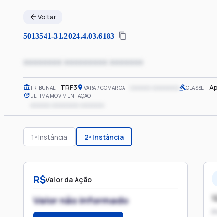
Voltar
5013541-31.2024.4.03.6183
xxxxxxxx xxxxxxxxx xxxxxxx
TRF3
xxxxxx xxxxxxxx
Ap
TRIBUNAL
VARA / COMARCA
CLASSE
ÚLTIMA MOVIMENTAÇÃO
xxxxxx xxxxxxxx xxxxxxx
1ª Instância
2ª Instância
R$
Valor da Ação
1
Valor não informado
P