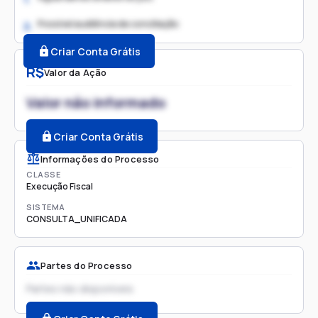
Possível audiência de conciliação
2.
Criar Conta Grátis
R$
Valor da Ação
Valor não informado
Criar Conta Grátis
Informações do Processo
CLASSE
Execução Fiscal
SISTEMA
CONSULTA_UNIFICADA
Partes do Processo
Partes não disponíveis