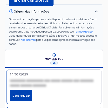
Criar Conta Grátis
Origem das informações
Todas as informações processuais disponibilizadas são públicas e foram
coletadas diretamente de fontes oficiais do Poder Judiciário, como os
sistemas dos tribunais e Diários Oficiais. Para obter mais informações
sobre como tratamos dados pessoais, acesse o nosso
Termos de uso
.
Caso identifique alguma inconsistência relativa a informações pessoais,
por favor,
nos informe
para que possamos proceder com a remoção dos
dados.
MOVIMENTOS
45
14/03/2025
xxxxxxxx xxxxxxxxx xxx xxxxx xxxxxx xxx xxxxxxx
xxxxx xxxxxx xxxxxxx
Desbloquear