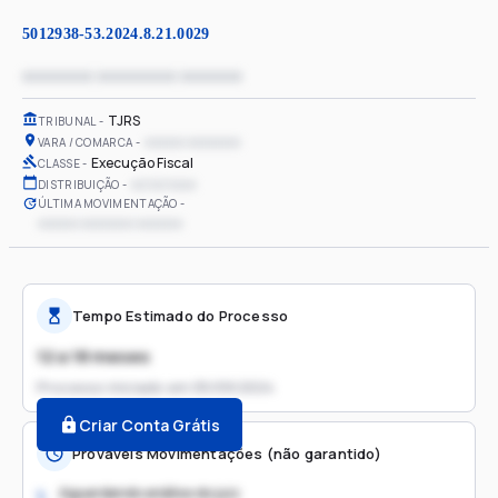
5012938-53.2024.8.21.0029
xxxxxxxx xxxxxxxxx xxxxxxx
TJRS
TRIBUNAL
xxxxxx xxxxxxxx
VARA / COMARCA
Execução Fiscal
CLASSE
xx/xx/xxxx
DISTRIBUIÇÃO
ÚLTIMA MOVIMENTAÇÃO
xxxxxx xxxxxxxx xxxxxxx
Tempo Estimado do Processo
12 a 18 meses
Processo iniciado em
05/09/2024
Criar Conta Grátis
Prováveis Movimentações (não garantido)
Aguardando análise do juiz
1.