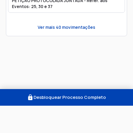
PETIÇÃO PROTOCOLADA JUNTADA - Refer. aos
Eventos: 25, 30 e 37
Ver mais
40
movimentações
Desbloquear Processo Completo
Como Funciona
FAQ
Notícias
Termos
Privacidade