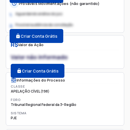
Prováveis Movimentações (não garantido)
Aguardando análise do juiz
1.
Possível audiência de conciliação
2.
Criar Conta Grátis
R$
Valor da Ação
Valor não informado
Criar Conta Grátis
Informações do Processo
CLASSE
APELAÇÃO CÍVEL (198)
FORO
Tribunal Regional Federal da 3ª Região
SISTEMA
PJE