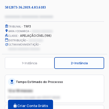
5012873-36.2019.4.03.6183
xxxxxxxx xxxxxxxxx xxxxxxx
TRF3
TRIBUNAL
xxxxxx xxxxxxxx
VARA / COMARCA
APELAÇÃO CÍVEL (198)
CLASSE
xx/xx/xxxx
DISTRIBUIÇÃO
ÚLTIMA MOVIMENTAÇÃO
xxxxxx xxxxxxxx xxxxxxx
1ª Instância
2ª Instância
Tempo Estimado do Processo
12 a 18 meses
Processo iniciado em
03/07/2020
Criar Conta Grátis