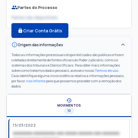
Partes do Processo
Partes não disponíveis
Criar Conta Grátis
Origem das informações
Todas as informações processuais disponibilizadas são públicas e foram
coletadas diretamente de fontes oficiais do Poder Judiciário, como os
sistemas dos tribunais e Diários Oficiais. Para obter mais informações
sobre como tratamos dados pessoais, acesse o nosso
Termos de uso
.
Caso identifique alguma inconsistência relativa a informações pessoais,
por favor,
nos informe
para que possamos proceder com a remoção dos
dados.
MOVIMENTOS
10
15/03/2022
xxxxxxxx xxxxxxxxx xxx xxxxx xxxxxx xxx xxxxxxx