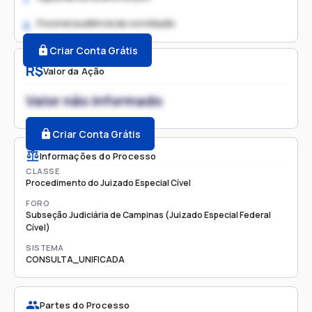
Possível audiência de conciliação
2.
Criar Conta Grátis
R$
Valor da Ação
Valor não informado
Criar Conta Grátis
Informações do Processo
CLASSE
Procedimento do Juizado Especial Cível
FORO
Subseção Judiciária de Campinas (Juizado Especial Federal
Cível)
SISTEMA
CONSULTA_UNIFICADA
Partes do Processo