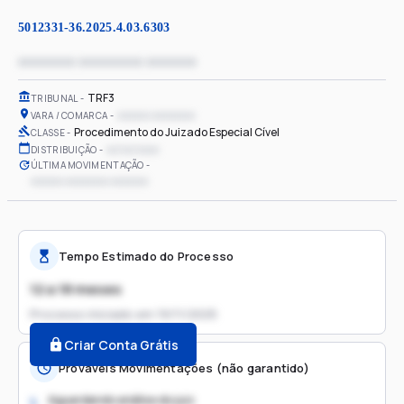
5012331-36.2025.4.03.6303
xxxxxxxx xxxxxxxxx xxxxxxx
TRF3
TRIBUNAL
xxxxxx xxxxxxxx
VARA / COMARCA
Procedimento do Juizado Especial Cível
CLASSE
xx/xx/xxxx
DISTRIBUIÇÃO
ÚLTIMA MOVIMENTAÇÃO
xxxxxx xxxxxxxx xxxxxxx
Tempo Estimado do Processo
12 a 18 meses
Processo iniciado em
19/11/2025
Criar Conta Grátis
Prováveis Movimentações (não garantido)
Aguardando análise do juiz
1.