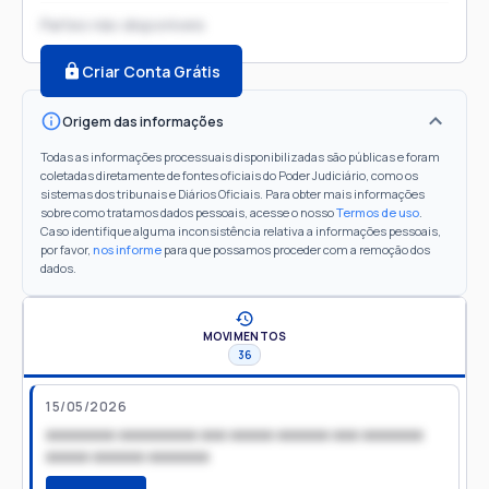
Partes não disponíveis
Criar Conta Grátis
Origem das informações
Todas as informações processuais disponibilizadas são públicas e foram
coletadas diretamente de fontes oficiais do Poder Judiciário, como os
sistemas dos tribunais e Diários Oficiais. Para obter mais informações
sobre como tratamos dados pessoais, acesse o nosso
Termos de uso
.
Caso identifique alguma inconsistência relativa a informações pessoais,
por favor,
nos informe
para que possamos proceder com a remoção dos
dados.
MOVIMENTOS
36
15/05/2026
xxxxxxxx xxxxxxxxx xxx xxxxx xxxxxx xxx xxxxxxx
xxxxx xxxxxx xxxxxxx