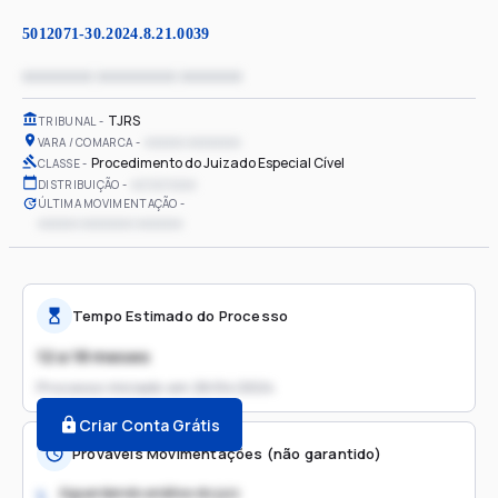
5012071-30.2024.8.21.0039
xxxxxxxx xxxxxxxxx xxxxxxx
TJRS
TRIBUNAL
xxxxxx xxxxxxxx
VARA / COMARCA
Procedimento do Juizado Especial Cível
CLASSE
xx/xx/xxxx
DISTRIBUIÇÃO
ÚLTIMA MOVIMENTAÇÃO
xxxxxx xxxxxxxx xxxxxxx
Tempo Estimado do Processo
12 a 18 meses
Processo iniciado em
26/04/2024
Criar Conta Grátis
Prováveis Movimentações (não garantido)
Aguardando análise do juiz
1.