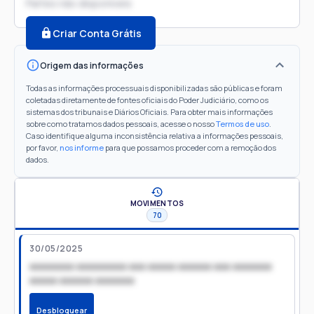
Partes não disponíveis
Criar Conta Grátis
Origem das informações
Todas as informações processuais disponibilizadas são públicas e foram
coletadas diretamente de fontes oficiais do Poder Judiciário, como os
sistemas dos tribunais e Diários Oficiais. Para obter mais informações
sobre como tratamos dados pessoais, acesse o nosso
Termos de uso
.
Caso identifique alguma inconsistência relativa a informações pessoais,
por favor,
nos informe
para que possamos proceder com a remoção dos
dados.
MOVIMENTOS
70
30/05/2025
xxxxxxxx xxxxxxxxx xxx xxxxx xxxxxx xxx xxxxxxx
xxxxx xxxxxx xxxxxxx
Desbloquear