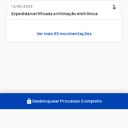
12/05/2025
Expedida/certificada a intimação eletrônica
Ver mais
65
movimentações
Desbloquear Processo Completo
Como Funciona
FAQ
Notícias
Termos
Privacidade