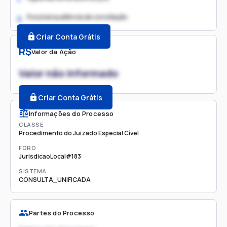
Possível audiência de conciliação
2.
Criar Conta Grátis
R$
Valor da Ação
Valor não informado
Criar Conta Grátis
Informações do Processo
CLASSE
Procedimento do Juizado Especial Cível
FORO
JurisdicaoLocal#183
SISTEMA
CONSULTA_UNIFICADA
Partes do Processo