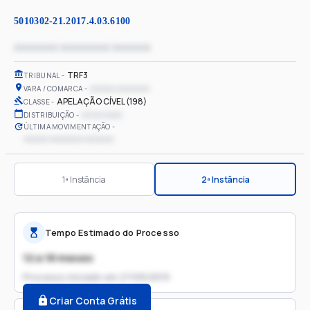
5010302-21.2017.4.03.6100
xxxxxxxx xxxxxxxxx xxxxxxx
TRF3
TRIBUNAL
xxxxxx xxxxxxxx
VARA / COMARCA
APELAÇÃO CÍVEL (198)
CLASSE
xx/xx/xxxx
DISTRIBUIÇÃO
ÚLTIMA MOVIMENTAÇÃO
xxxxxx xxxxxxxx xxxxxxx
1ª Instância
2ª Instância
Tempo Estimado do Processo
12 a 18 meses
Processo iniciado em
27/09/2019
Criar Conta Grátis