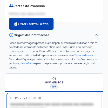
Partes do Processo
Partes não disponíveis
Criar Conta Grátis
Origem das informações
Todas as informações processuais disponibilizadas são públicas e foram
coletadas diretamente de fontes oficiais do Poder Judiciário, como os
sistemas dos tribunais e Diários Oficiais. Para obter mais informações
sobre como tratamos dados pessoais, acesse o nosso
Termos de uso
.
Caso identifique alguma inconsistência relativa a informações pessoais,
por favor,
nos informe
para que possamos proceder com a remoção dos
dados.
MOVIMENTOS
107
10/12/2021 00:05:01
xxxxxxxx xxxxxxxxx xxx xxxxx xxxxxx xxx xxxxxxx