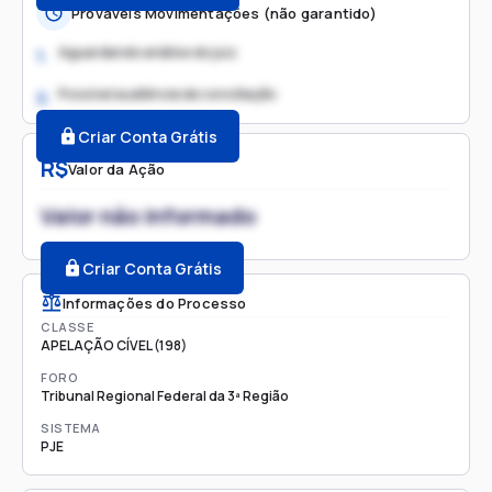
Prováveis Movimentações (não garantido)
Aguardando análise do juiz
1.
Possível audiência de conciliação
2.
Criar Conta Grátis
R$
Valor da Ação
Valor não informado
Criar Conta Grátis
Informações do Processo
CLASSE
APELAÇÃO CÍVEL (198)
FORO
Tribunal Regional Federal da 3ª Região
SISTEMA
PJE