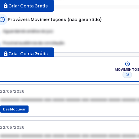
Criar Conta Grátis
Prováveis Movimentações (não garantido)
Aguardando análise do juiz
Possível audiência de conciliação
.
Criar Conta Grátis
MOVIMENTO
28
22/06/2026
xxxxxxxx xxxxxxxxx xxx xxxxx xxxxxx xxx xxxxxxx xxxxx xxxxxx 
Desbloquear
22/06/2026
xxxxxxxx xxxxxxxxx xxx xxxxx xxxxxx xxx xxxxxxx xxxxx xxxxxx 