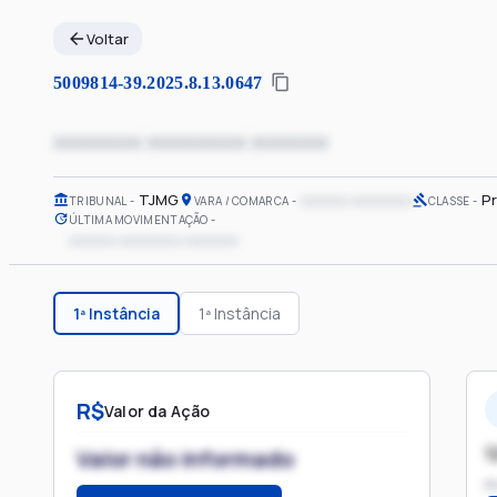
Voltar
5009814-39.2025.8.13.0647
xxxxxxxx xxxxxxxxx xxxxxxx
TJMG
xxxxxx xxxxxxxx
P
TRIBUNAL
VARA / COMARCA
CLASSE
ÚLTIMA MOVIMENTAÇÃO
xxxxxx xxxxxxxx xxxxxxx
1ª Instância
1ª Instância
R$
Valor da Ação
1
Valor não informado
P