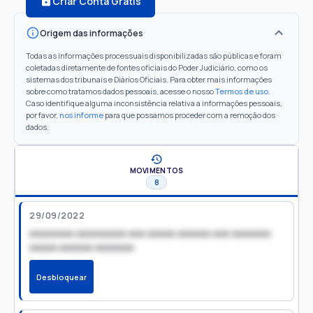
Criar Conta Grátis
Origem das informações
Todas as informações processuais disponibilizadas são públicas e foram
coletadas diretamente de fontes oficiais do Poder Judiciário, como os
sistemas dos tribunais e Diários Oficiais. Para obter mais informações
sobre como tratamos dados pessoais, acesse o nosso
Termos de uso
.
Caso identifique alguma inconsistência relativa a informações pessoais,
por favor,
nos informe
para que possamos proceder com a remoção dos
dados.
MOVIMENTOS
8
29/09/2022
xxxxxxxx xxxxxxxxx xxx xxxxx xxxxxx xxx xxxxxxx
xxxxx xxxxxx xxxxxxx
Desbloquear