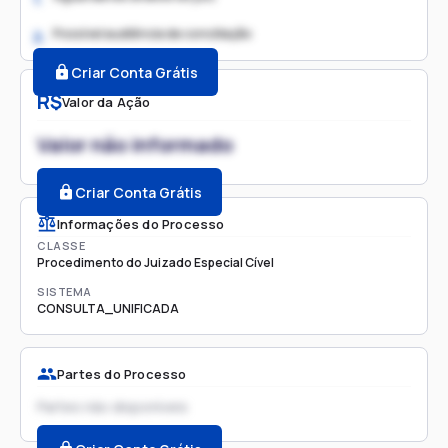
Possível audiência de conciliação
2.
Criar Conta Grátis
R$
Valor da Ação
Valor não informado
Criar Conta Grátis
Informações do Processo
CLASSE
Procedimento do Juizado Especial Cível
SISTEMA
CONSULTA_UNIFICADA
Partes do Processo
Partes não disponíveis