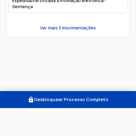
Expedida/certificada a intimação eletrônica -
Sentença
Ver mais
3
movimentações
Desbloquear Processo Completo
Como Funciona
FAQ
Notícias
Termos
Privacidade