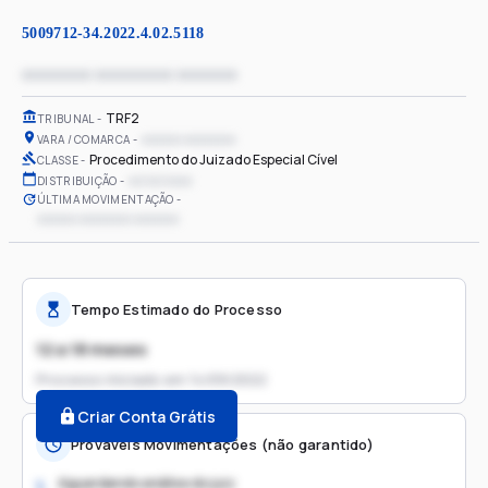
5009712-34.2022.4.02.5118
xxxxxxxx xxxxxxxxx xxxxxxx
TRF2
TRIBUNAL
xxxxxx xxxxxxxx
VARA / COMARCA
Procedimento do Juizado Especial Cível
CLASSE
xx/xx/xxxx
DISTRIBUIÇÃO
ÚLTIMA MOVIMENTAÇÃO
xxxxxx xxxxxxxx xxxxxxx
Tempo Estimado do Processo
12 a 18 meses
Processo iniciado em
14/09/2022
Criar Conta Grátis
Prováveis Movimentações (não garantido)
Aguardando análise do juiz
1.